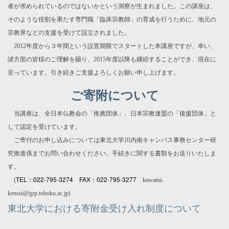
者が求められているのではないかという洞察が生まれました。この講座は、
そのような役割を果たす専門職「臨床宗教師」の育成を行うために、地元の
宗教界などの支援を受けて設立されました。
2012年度から３年間という設置期限でスタートした本講座ですが、幸い、
諸方面の皆様のご理解を賜り、2015年度以降も継続することができ、現在に
至っています。引き続きご支援よろしくお願い申し上げます。
ご寄附について
当講座は、全日本仏教会の「推薦団体」、日本宗教連盟の「後援団体」と
して認定を受けています。
ご寄付のお申し込みについては東北大学
川内南キャンパス事務センター研
までお問い合わせください。手続きに関する書類をお送りいたしま
究推進係
す。
(
TEL：022-795-3274 FAX：022-795-3277
kawami-
)
kensui@grp.tohoku.ac.jp
東北大学における寄附金受け入れ制度について