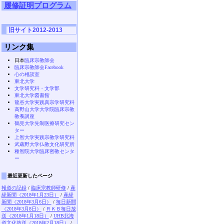
履修証明プログラム
旧サイト2012-2013
リンク集
日本
臨床宗教師会
臨床宗教師会Facebook
心の相談室
東北大学
文学研究科・文学部
東北大学図書館
龍谷大学実践真宗学研究科
高野山大学大学院臨床宗教
教養講座
鶴見大学先制医療研究セン
ター
上智大学実践宗教学研究科
武蔵野大学仏教文化研究所
種智院大学臨床密教センタ
ー
最近更新したページ
報道の記録
/
臨床宗教師研修
/
産
経新聞（2018年1月23日）
/
産経
新聞（2018年3月6日）
/
毎日新聞
（2018年3月8日）
/
ＲＫＢ毎日放
送（2018年1月18日）
/
UHB北海
道文化放送（2018年2月18日）
/