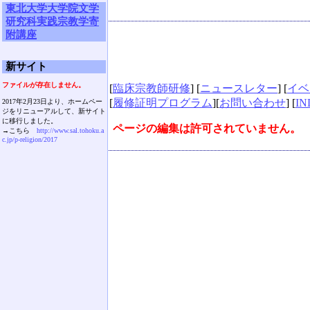
東北大学大学院文学
研究科実践宗教学寄
附講座
新サイト
ファイルが存在しません。
[
臨床宗教師研修
] [
ニュースレター
] [
イベ
[
履修証明プログラム
][
お問い合わせ
] [
IN
2017年2月23日より、ホームペー
ジをリニューアルして、新サイト
に移行しました。
ページの編集は許可されていません。
→こちら
http://www.sal.tohoku.a
c.jp/p-religion/2017