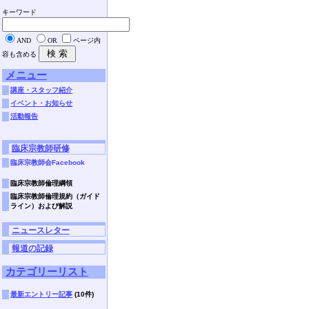
キーワード
AND
OR
ページ内
容も含める
メニュー
講座・スタッフ紹介
イベント・お知らせ
活動報告
臨床宗教師研修
臨床宗教師会Facebook
臨床宗教師倫理綱領
臨床宗教師倫理規約（ガイド
ライン）および解説
ニュースレター
報道の記録
カテゴリーリスト
最新エントリー記事
(10件)