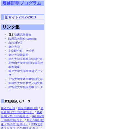
履修証明プログラム
旧サイト2012-2013
リンク集
日本
臨床宗教師会
臨床宗教師会Facebook
心の相談室
東北大学
文学研究科・文学部
東北大学図書館
龍谷大学実践真宗学研究科
高野山大学大学院臨床宗教
教養講座
鶴見大学先制医療研究セン
ター
上智大学実践宗教学研究科
武蔵野大学仏教文化研究所
種智院大学臨床密教センタ
ー
最近更新したページ
報道の記録
/
臨床宗教師研修
/
産
経新聞（2018年1月23日）
/
産経
新聞（2018年3月6日）
/
毎日新聞
（2018年3月8日）
/
ＲＫＢ毎日放
送（2018年1月18日）
/
UHB北海
道文化放送（2018年2月18日）
/