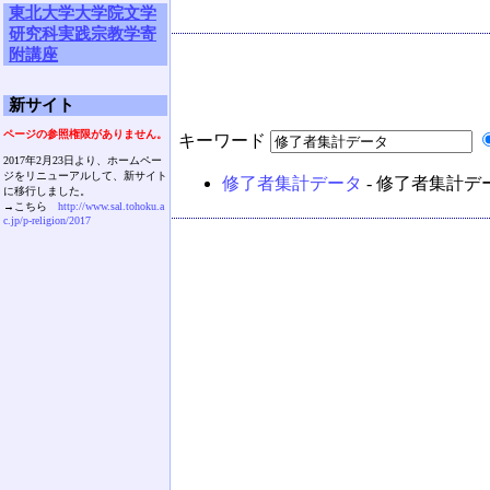
東北大学大学院文学
研究科実践宗教学寄
附講座
新サイト
ページの参照権限がありません。
キーワード
2017年2月23日より、ホームペー
ジをリニューアルして、新サイト
修了者集計データ
- 修了者集計デ
に移行しました。
→こちら
http://www.sal.tohoku.a
c.jp/p-religion/2017