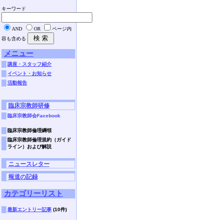
キーワード
AND
OR
ページ内
容も含める
メニュー
講座・スタッフ紹介
イベント・お知らせ
活動報告
臨床宗教師研修
臨床宗教師会Facebook
臨床宗教師倫理綱領
臨床宗教師倫理規約（ガイド
ライン）および解説
ニュースレター
報道の記録
カテゴリーリスト
最新エントリー記事
(10件)