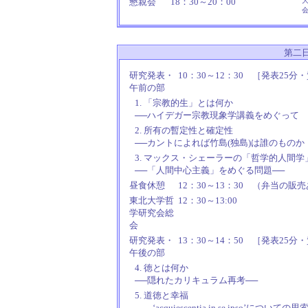
懇親会
18：30～20：00
会
第二日
研究発表・
10：30～12：30
［発表25分・
午前の部
1. 「宗教的生」とは何か
──ハイデガー宗教現象学講義をめぐって
2. 所有の暫定性と確定性
──カントによれば竹島(独島)は誰のものか
3. マックス・シェーラーの「哲学的人間学
──「人間中心主義」をめぐる問題──
昼食休憩
12：30～13：30
（弁当の販売
東北大学哲
12：30～13:00
学研究会総
会
研究発表・
13：30～14：50
［発表25分・
午後の部
4. 徳とは何か
──隠れたカリキュラム再考──
5. 道徳と幸福
――‘acquiescentia in se ipso’