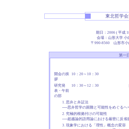
東北哲学会
期日：2006 ( 平成 18 )
会場：山形大学 小白
〒990-8560 山形市小白
第一日
開会の挨
10：20～10：30
拶
研究発
10：30～12：30
表・午前
の部
1. 思弁と弁証法
──思弁哲学の困難と可能性をめぐるヘ
2. 究極的根拠付けの可能性
──超越論的語用論における厳密に反省
3. 現象学における「理性」概念の変容