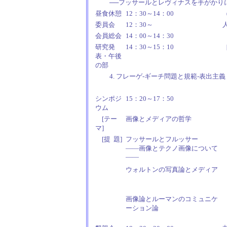
──フッサールとレヴィナスを手がかり
昼食休憩
12：30～14：00
委員会
12：30～
会員総会
14：00～14：30
研究発
14：30～15：10
表・午後
の部
4. フレーゲ-ギーチ問題と規範-表出主義
シンポジ
15：20～17：50
ウム
[テー
画像とメディアの哲学
マ]
[提 題]
フッサールとフルッサー
――画像とテクノ画像について
――
ウォルトンの写真論とメディア
画像論とルーマンのコミュニケ
ーション論