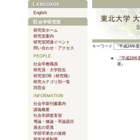
LANGUAGE
English
社会学研究室
研究室ホーム
研究室案内
研究室関連イベント
キーワード
問い合わせ・アクセス
PEOPLE
『平成24
社会学教職員
書』
研究員・大学院生
研究室OB（研究職）
研究カテゴリ別一覧
同窓会
INFORMATION
社会学新刊書案内
講義概要
社会学調査実習
博論・修論・卒論題目
過去の受賞
学部卒業生の進路
留学支援制度