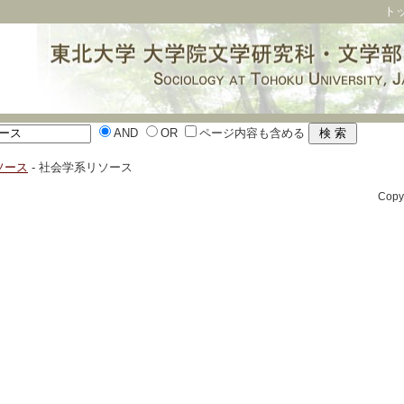
ト
AND
OR
ページ内容も含める
ソース
- 社会学系リソース
Cop