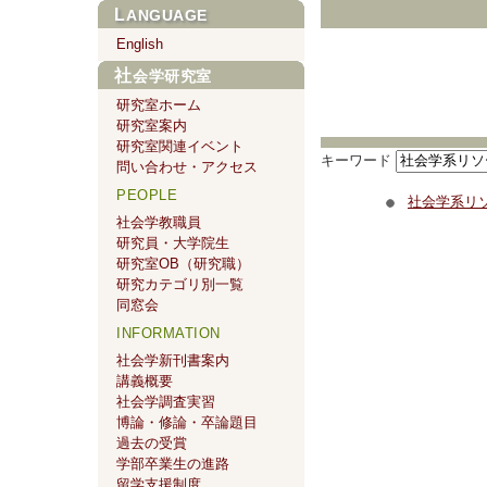
LANGUAGE
English
社会学研究室
研究室ホーム
研究室案内
研究室関連イベント
キーワード
問い合わせ・アクセス
PEOPLE
社会学系リ
社会学教職員
研究員・大学院生
研究室OB（研究職）
研究カテゴリ別一覧
同窓会
INFORMATION
社会学新刊書案内
講義概要
社会学調査実習
博論・修論・卒論題目
過去の受賞
学部卒業生の進路
留学支援制度