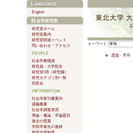
LANGUAGE
English
社会学研究室
研究室ホーム
研究室案内
研究室関連イベント
キーワード
問い合わせ・アクセス
PEOPLE
李琦
- 李琦
社会学教職員
研究員・大学院生
研究室OB（研究職）
研究カテゴリ別一覧
同窓会
INFORMATION
社会学新刊書案内
講義概要
社会学調査実習
博論・修論・卒論題目
過去の受賞
学部卒業生の進路
留学支援制度