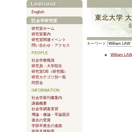
LANGUAGE
English
社会学研究室
研究室ホーム
研究室案内
研究室関連イベント
キーワード
問い合わせ・アクセス
PEOPLE
William LA
社会学教職員
研究員・大学院生
研究室OB（研究職）
研究カテゴリ別一覧
同窓会
INFORMATION
社会学新刊書案内
講義概要
社会学調査実習
博論・修論・卒論題目
過去の受賞
学部卒業生の進路
留学支援制度