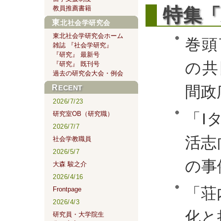
特
教員推薦書籍
集「
東北社会学研究会
東北社会学研究会ホーム
巻頭
雑誌 『社会学研究』
『研究』 最新号
の共
『研究』 既刊号
過去の研究会大会・例会
間政
RECENT
2026/7/23
研究室OB（研究職）
「I
2026/7/7
活志
社会学教職員
2026/5/7
の事
大森 駿之介
2026/4/16
「荘
Frontpage
2026/4/3
化と
研究員・大学院生