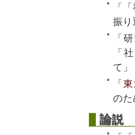
「「
振り
「研
「社
て」
「
東
のた
論
説