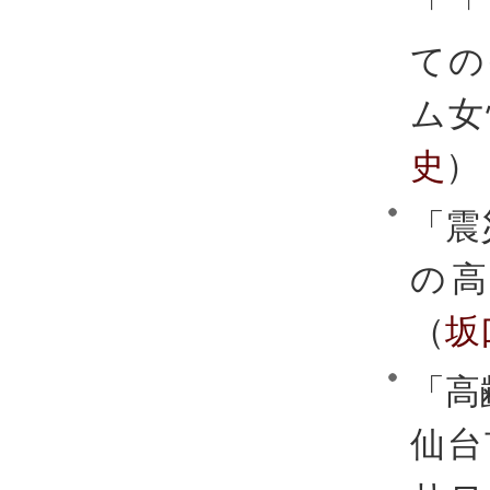
「「
ての
ム女
史
）
「震
の
（
坂
「高
仙台