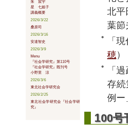
朱 宸宇
星 七姫子
北平
講義概要
2026/3/22
葉節
桑原司
2026/3/16
「現
安達智史
2026/3/9
穂
）
Menu
『社会学研究』第110号
『社会学研究』既刊号
「過
小野里 涼
2026/3/6
存続
東北社会学研究会
2026/2/25
例ー
東北社会学研究会『社会学研
究』
1
00