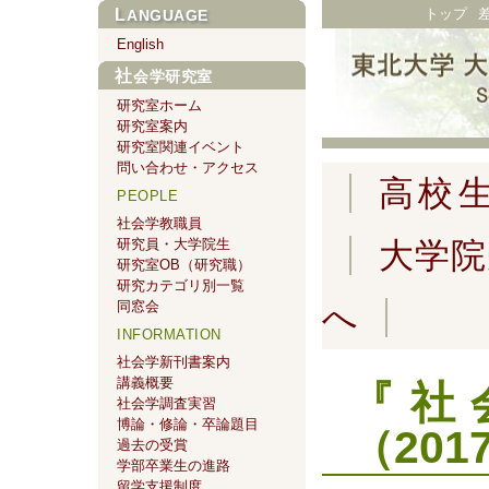
トップ
LANGUAGE
English
社会学研究室
研究室ホーム
研究室案内
研究室関連イベント
問い合わせ・アクセス
高校
PEOPLE
社会学教職員
研究員・大学院生
大学院
研究室OB（研究職）
研究カテゴリ別一覧
同窓会
へ
INFORMATION
社会学新刊書案内
講義概要
『社
社会学調査実習
博論・修論・卒論題目
（201
過去の受賞
学部卒業生の進路
留学支援制度