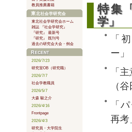
特
教員推薦書籍
集
東北社会学研究会
学」
東北社会学研究会ホーム
雑誌 『社会学研究』
『研究』 最新号
「
『研究』 既刊号
過去の研究会大会・例会
ー」
RECENT
2026/7/23
研究室OB（研究職）
「主
2026/7/7
社会学教職員
（谷
2026/5/7
大森 駿之介
「パ
2026/4/16
Frontpage
再考
2026/4/3
研究員・大学院生