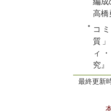
編成
高橋
コ
質
ィ
究』
最終更新時間