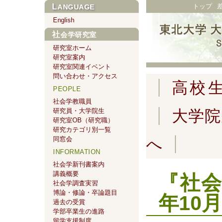
トップ
LANGUAGE
English
社会学研究室
研究室ホーム
研究室案内
研究室関連イベント
問い合わせ・アクセス
高校
PEOPLE
社会学教職員
研究員・大学院生
大学院
研究室OB（研究職）
研究カテゴリ別一覧
同窓会
へ
INFORMATION
社会学新刊書案内
講義概要
『社会
社会学調査実習
博論・修論・卒論題目
年10月
過去の受賞
学部卒業生の進路
留学支援制度