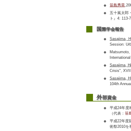
笹島秀晃
,2
五十嵐太郎
ト』4: 113-7
国
際学会報告
Sasajima, H
Session: Ur
Matsumoto,
Internationa
Sasajima, H
Crisis", XVI
Sasajima, H
104th Annual
外
部資金
平成24年
（代表：
笹
平成22年
術祭2010