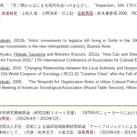
008,「『空／間からはじまる現代社会へのまなざし」『Impaction』164: 170-17
・
安達智史
・上松久達・小野浩幸・川上赳・
笹島秀晃
・鈴木優香理,2008,「R
.
ideaki
, 2012b, "Artist movements to legalize loft living in SoHo in the
ban movements in the new metropolitan context), Buenos Aires.
 Ayako,
Hideaki Sasajima
and Motohiro Koizumi, 2012a, "How Can and Shou
l Art Festival 2010," 17th International Conference of Association for Cultural
ideaki
, 2010, "Changing Relationship between the Local Authority and Nonprof
I ISA World Congress of Sociology ( RC21.02 “Creative Cities” after the Fall 
ideaki
, 2009, ”The Nonprofit Art Organization Roles in Urban Cultural Polic
 Meeting of American Sociological Association (Round Table Session), Hilto
度科学研究費補助金（研究活動スタート支援）「1970年代ニューヨークにお
島秀晃
）（2012年4月～2013年3月）
度財団法人文化・芸術による福武地域振興財団助成「アートプロジェクトによ
を事例として」（代表：松本文子、小泉元宏・
笹島秀晃
）（2010年4月～2011