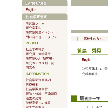
LANGUAGE
English
社会学研究室
研究室ホーム
研究室案内
研究室関連イベント
問い合わせ・アクセス
高校生の方へ
PEOPLE
社会学教職員
笹島 秀晃 （SA
研究員・大学院生
研究室OB（研究職）
English
研究カテゴリ別一覧
同窓会
1981年生まれ
究科准教授。
INFORMATION
社会学新刊書案内
講義概要
社会学調査実習
博論・修論・卒論題目
研
究テーマ
過去の受賞
学部卒業生の進路
H・ルフェ
留学支援制度