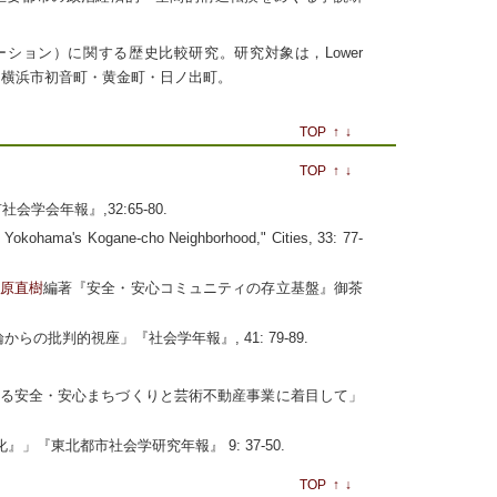
ーション）に関する歴史比較研究。研究対象は，Lower
g, Bushwick)，横浜市初音町・黄金町・日ノ出町。
TOP
↑
↓
TOP
↑
↓
学会年報』,32:65-80.
 in Yokohama's Kogane-cho Neighborhood," Cities, 33: 77-
原直樹
編著『安全・安心コミュニティの存立基盤』御茶
の批判的視座」『社会学年報』, 41: 79-89.
おける安全・安心まちづくりと芸術不動産事業に着目して」
」『東北都市社会学研究年報』 9: 37-50.
TOP
↑
↓