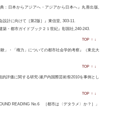
辞典：日本からアジアへ・アジアから日本へ』丸善出版,
に向けて［第2版］』東信堂, 303-11.
・都市ガイドブック２１世紀』彰国社,240-243.
TOP
↑
↓
・「経験」・「権力」についての都市社会学的考察』（東北大
TOP
↑
↓
客観的評価に関する研究-瀬戸内国際芸術祭2010を事例とし
TOP
↑
↓
OUND READING No.6 ［都市は〈デタラメ〉か？］」
7．