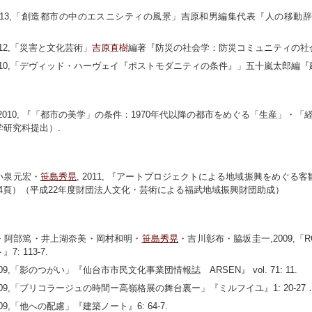
2013,「創造都市の中のエスニシティの風景」吉原和男編集代表『人の移動
012,「災害と文化芸術」
吉原直樹
編著『防災の社会学：防災コミュニティの社会設計
2010,「デヴィッド・ハーヴェイ『ポストモダニティの条件』」五十嵐太郎編『建築
 2010, 『「都市の美学」の条件：1970年代以降の都市をめぐる「生産」
学研究科提出）.
小泉元宏・
笹島秀晃
, 2011, 『アートプロジェクトによる地域振興をめぐる
-54頁）（平成22年度財団法人文化・芸術による福武地域振興財団助成）
・阿部篤・井上湖奈美・岡村和明・
笹島秀晃
・吉川彰布・脇坂圭一,2009,「R
: 113-7.
009,「影のつがい」『仙台市市民文化事業団情報誌 ARSEN』 vol. 71: 11.
2009,「ブリコラージュの時間ー高嶺格展の舞台裏ー」『ミルフイユ』1: 20-2
009,「他への配慮」『建築ノート』6: 64-7.