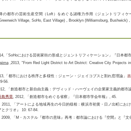
代以降の都市の芸術生産空間（Loft）をめぐる諸権力作用（ジェントリフィケ
(Greenwich Village, SoHo, East Village)，Brooklyn (Williamsbur
2014,「SoHoにおける芸術家街の形成とジェントリフィケーション」『日本都市社会
ajima
,2013, "From Red Light District to Art District: Creative City Projects
2013,「都市における秩序と多様性：ジェーン・ジェイコブスと割れ窓理論」
吉
-56.
 2012, 「創造都市と新自由主義：デヴィッド・ハーヴェイの企業家主義的都市論から
笹島秀晃
, 2012, 「創造都市をめぐる省察」『日本都市学会年報』, 45.
 2011, 「アートによる地域再生の今日的様相：横浜市初黄・日ノ出町に
クリオ』 10: 67-84.
 2009, 「M・カステル『都市の意味』再考：都市論における『空間』と『文化』