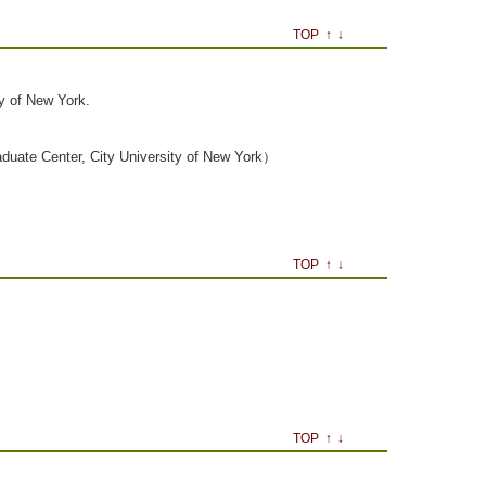
TOP
↑
↓
y of New York.
, City University of New York）
TOP
↑
↓
TOP
↑
↓