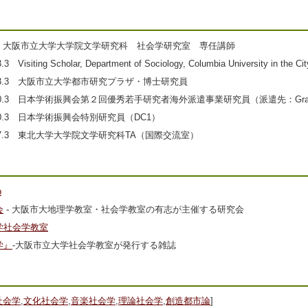
~現在 大阪市立大学大学院文学研究科 社会学研究室 専任講師
3 Visiting Scholar, Department of Sociology, Columbia University in the Cit
~2013.3 大阪市立大学都市研究プラザ・博士研究員
010.3 日本学術振興会第２回優秀若手研究者海外派遣事業研究員（派遣先：Graduate Center
2010.3 日本学術振興会特別研究員（DC1）
2007.3 東北大学大学院文学研究科TA（国際交流室）
p
会
- 大阪市大地理学教室・社会学教室の有志が主催する研究会
学社会学教室
学』
-大阪市立大学社会学教室が発行する雑誌
社会学
,
文化社会学
,
音楽社会学
,
理論社会学
,
創造都市論
]