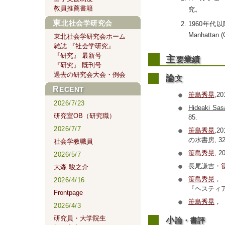
教員推薦書籍
究。
東北社会学研究会
1960年
Manhattan 
東北社会学研究会ホーム
雑誌 『社会学研究』
『研究』 最新号
主
要業績
『研究』 既刊号
過去の研究会大会・例会
論
文
RECENT
笹島秀晃
,
2026/7/23
Hideaki Sas
研究室OB（研究職）
85.
2026/7/7
笹島秀晃
,
の水書房, 329
社会学教職員
笹島秀晃
,
2026/5/7
長尾謙吉・
大森 駿之介
笹島秀晃
，
2026/4/16
『ヘスティアと
Frontpage
笹島秀晃
，
2026/4/3
研究員・大学院生
小
論・書評