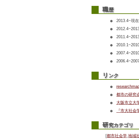
職
歴
2013.4
2012.4~2013.
2011.4
2010.1~2
2007.4~
2006.4~
リ
ンク
researchma
都市の研究
大阪市立大
『市大社会
研
究カテゴリ
[
都市社会学
,
地域