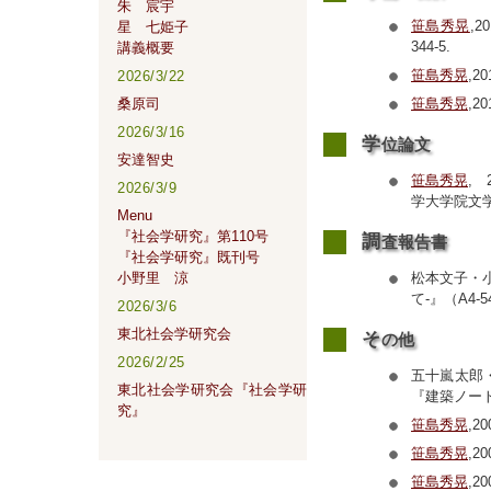
朱 宸宇
笹島秀晃
,
星 七姫子
344-5.
講義概要
笹島秀晃
,2
2026/3/22
笹島秀晃
,
桑原司
2026/3/16
学
位論文
安達智史
笹島秀晃
,
2026/3/9
学大学院文
Menu
『社会学研究』第110号
調
査報告書
『社会学研究』既刊号
松本文子・
小野里 涼
て-』（A4
2026/3/6
東北社会学研究会
そ
の他
2026/2/25
五十嵐太郎
東北社会学研究会『社会学研
『建築ノート』7
究』
笹島秀晃
,2
笹島秀晃
,
笹島秀晃
,2