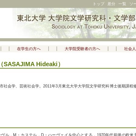
トップ
差分
一覧
ソ
在学生の方へ
大学院受験者の方へ
社会人
SAJIMA Hideaki）
。都市社会学、芸術社会学。2011年3月東北大学大学院文学研究科博士後期課
ーヴル，M・カステル，D・ハーヴェイを中心とする，1970年代前後の欧