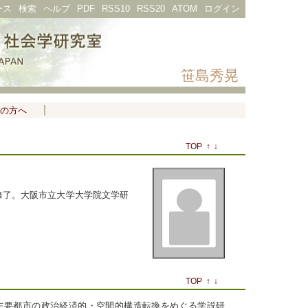
ース
検索
ヘルプ
PDF
RSS10
RSS20
ATOM
ログイン
笹島秀晃
の方へ
TOP
↑
↓
程修了。大阪市立大学大学院文学研
TOP
↑
↓
米主要都市の政治経済的・空間的構造転換をめぐる学説研