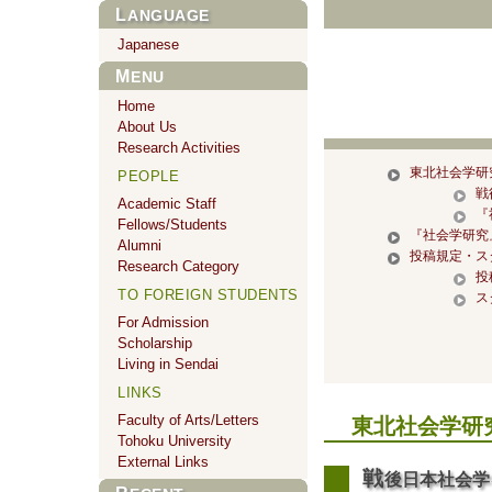
LANGUAGE
Japanese
MENU
Home
About Us
Research Activities
東北社会学研
PEOPLE
戦
Academic Staff
『
Fellows/Students
『社会学研究
Alumni
投稿規定・ス
Research Category
投
TO FOREIGN STUDENTS
ス
For Admission
Scholarship
Living in Sendai
LINKS
Faculty of Arts/Letters
東北社会学研
Tohoku University
External Links
戦
後日本社会学