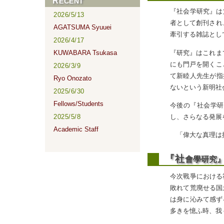
RECENT
『社会学研究』は
2026/5/13
者として創刊され
AGATSUMA Syuuei
牽引する雑誌とし
2026/4/17
『研究』はこれま
KUWABARA Tsukasa
にも門戸を開くこ
2026/3/9
て新睦人先生が指
Ryo Onozato
ないという新明社
2025/6/30
Fellows/Students
今後の『社会学研
し、さらなる発展
2025/5/8
Academic Staff
「偉大な真理は批
『社
會學研究
今次戰爭における
敗れて荒廃せる国
は身に沁みて感ず
多きを憶ふ時、我