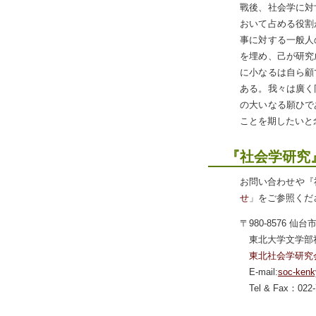
戰後、社会学に対
おいて占める役割
事に対する一般人
を埋め、己が研究
に小なるは自ら顧
ある。我々は廣く
の大いなる願ひで
ことを期したいと
『社会学研究
お問い合わせや『
せ
」をご参照くだ
〒980-8576 仙
東北大学文学部
東北社会学研究
E-mail:
soc-kenk
Tel & Fax：022-