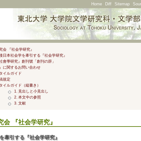
Home
Diff
Sitemap
Sou
究会 『社会学研究』
後日本社会学を牽引する『社会学研究』
社會學研究』創刊號「創刊の辞」
』に関するお問い合わせ
タイルガイド
稿規定
タイルガイド（縦書き）
1. 見出しと小見出し
2. 本文中の参照
3. 文献
究会
『社会学研究』
を牽引する『社会学研究』