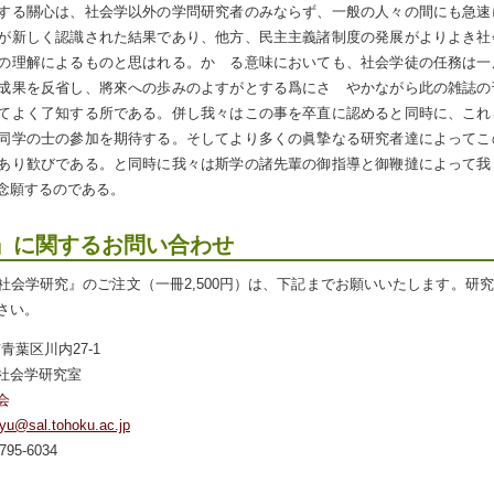
する關心は、社会学以外の学問研究者のみならず、一般の人々の間にも急速
が新しく認識された結果であり、他方、民主主義諸制度の発展がよりよき社
の理解によるものと思はれる。かゝる意味においても、社会学徒の任務は一
成果を反省し、將來への歩みのよすがとする爲にさゝやかながら此の雑誌の
てよく了知する所である。併し我々はこの事を卒直に認めると同時に、これ
同学の士の參加を期待する。そしてより多くの眞摯なる研究者達によってこ
あり歓びである。と同時に我々は斯学の諸先輩の御指導と御鞭撻によって我
念願するのである。
』に関するお問い合わせ
社会学研究』のご注文（一冊2,500円）は、下記までお願いいたします。研
さい。
台市青葉区川内27-1
社会学研究室
会
yu@sal.tohoku.ac.jp
795-6034