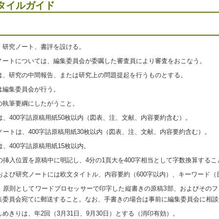
タイルガイド
、研究ノート、書評を設ける。
ノートについては、編集委員会が委嘱した審査員により審査をおこなう。
は、研究の中間報告、または研究上の問題提起を行うものとする。
は編集委員会が行う。
の執筆要綱にしたがうこと。
は、400字詰原稿用紙50枚以内（図表、注、文献、内容要約含む）。
ノートは、400字詰原稿用紙30枚以内（図表、注、文献、内容要約含む）。
は、400字詰原稿用紙15枚以内。
の挿入位置を原稿中に明記し、4分の1頁大を400字相当として字数換算するこ
および研究ノートには欧文タイトル、内容要約（600字以内）、キーワード（
、原則としてワードプロセッサーで印字した縦書きの原稿3部、およびその
集委員会宛てに郵送すること。なお、手書きの場合は事前に編集委員会に相談
めきりは、年2回（3月31日、9月30日）とする（消印有効）。