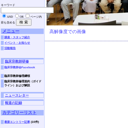
キーワード
AND
OR
ページ内
容も含める
メニュー
高解像度での画像
講座・スタッフ紹介
イベント・お知らせ
活動報告
臨床宗教師研修
臨床宗教師会Facebook
臨床宗教師倫理綱領
臨床宗教師倫理規約（ガイド
ライン）および解説
ニュースレター
報道の記録
カテゴリーリスト
最新エントリー記事
(10件)