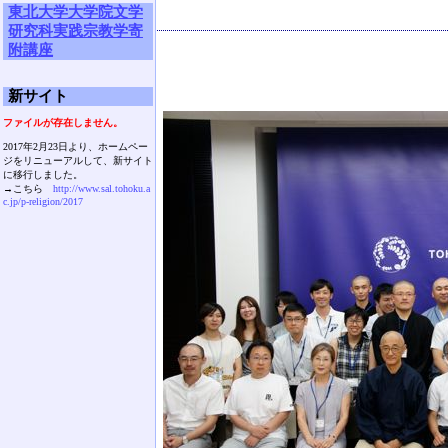
東北大学大学院文学
研究科実践宗教学寄
附講座
新サイト
ファイルが存在しません。
2017年2月23日より、ホームペー
ジをリニューアルして、新サイト
に移行しました。
→こちら
http://www.sal.tohoku.a
c.jp/p-religion/2017