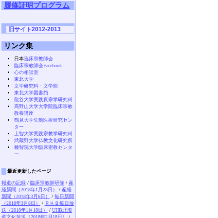
履修証明プログラム
旧サイト2012-2013
リンク集
日本
臨床宗教師会
臨床宗教師会Facebook
心の相談室
東北大学
文学研究科・文学部
東北大学図書館
龍谷大学実践真宗学研究科
高野山大学大学院臨床宗教
教養講座
鶴見大学先制医療研究セン
ター
上智大学実践宗教学研究科
武蔵野大学仏教文化研究所
種智院大学臨床密教センタ
ー
最近更新したページ
報道の記録
/
臨床宗教師研修
/
産
経新聞（2018年1月23日）
/
産経
新聞（2018年3月6日）
/
毎日新聞
（2018年3月8日）
/
ＲＫＢ毎日放
送（2018年1月18日）
/
UHB北海
道文化放送（2018年2月18日）
/