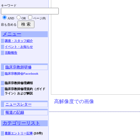
キーワード
AND
OR
ページ内
容も含める
メニュー
講座・スタッフ紹介
イベント・お知らせ
活動報告
臨床宗教師研修
臨床宗教師会Facebook
臨床宗教師倫理綱領
臨床宗教師倫理規約（ガイド
ライン）および解説
高解像度での画像
ニュースレター
報道の記録
カテゴリーリスト
最新エントリー記事
(10件)