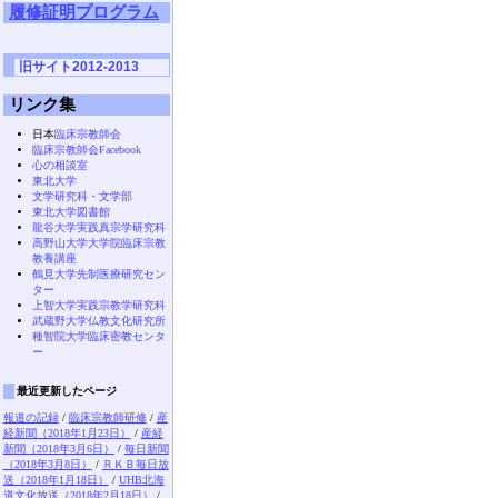
履修証明プログラム
旧サイト2012-2013
リンク集
日本
臨床宗教師会
臨床宗教師会Facebook
心の相談室
東北大学
文学研究科・文学部
東北大学図書館
龍谷大学実践真宗学研究科
高野山大学大学院臨床宗教
教養講座
鶴見大学先制医療研究セン
ター
上智大学実践宗教学研究科
武蔵野大学仏教文化研究所
種智院大学臨床密教センタ
ー
最近更新したページ
報道の記録
/
臨床宗教師研修
/
産
経新聞（2018年1月23日）
/
産経
新聞（2018年3月6日）
/
毎日新聞
（2018年3月8日）
/
ＲＫＢ毎日放
送（2018年1月18日）
/
UHB北海
道文化放送（2018年2月18日）
/