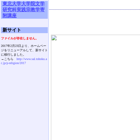
東北大学大学院文学
研究科実践宗教学寄
附講座
新サイト
ファイルが存在しません。
2017年2月23日より、ホームペー
ジをリニューアルして、新サイト
に移行しました。
→こちら
http://www.sal.tohoku.a
c.jp/p-religion/2017