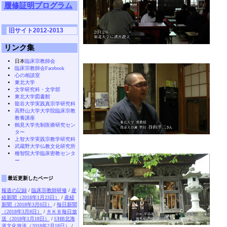
履修証明プログラム
旧サイト2012-2013
リンク集
日本
臨床宗教師会
臨床宗教師会Facebook
心の相談室
東北大学
文学研究科・文学部
東北大学図書館
龍谷大学実践真宗学研究科
高野山大学大学院臨床宗教
教養講座
鶴見大学先制医療研究セン
ター
上智大学実践宗教学研究科
武蔵野大学仏教文化研究所
種智院大学臨床密教センタ
ー
最近更新したページ
報道の記録
/
臨床宗教師研修
/
産
経新聞（2018年1月23日）
/
産経
新聞（2018年3月6日）
/
毎日新聞
（2018年3月8日）
/
ＲＫＢ毎日放
送（2018年1月18日）
/
UHB北海
道文化放送（2018年2月18日）
/