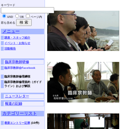
キーワード
AND
OR
ページ内
容も含める
メニュー
講座・スタッフ紹介
イベント・お知らせ
活動報告
臨床宗教師研修
臨床宗教師会Facebook
臨床宗教師倫理綱領
臨床宗教師倫理規約（ガイド
ライン）および解説
ニュースレター
報道の記録
カテゴリーリスト
最新エントリー記事
(10件)