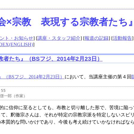
会×宗教 表現する宗教者たち』（
ント・お知らせ
] [
講座・スタッフ紹介
] [
報道の記録
] [
活動報告
]
DEX(ENGLISH)
]
者たち』（BSフジ、2014年2月23日）
BSフジ、2014年2月23日）
において、当講座主催の第４回
5

的に信仰に至るとしても、布教と切り離した形で、苦境に陥っ
して、釈徹宗さんは、それが特定の宗教宗派を特定しないスピ
本質的な問いかけであり、今後も考え続けていかなければなら