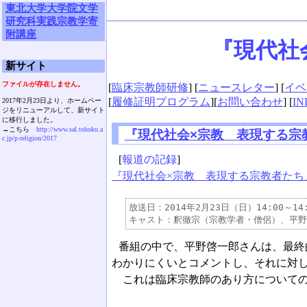
東北大学大学院文学
研究科実践宗教学寄
附講座
『現代社
新サイト
ファイルが存在しません。
[
臨床宗教師研修
] [
ニュースレター
] [
イベ
[
履修証明プログラム
][
お問い合わせ
] [
IN
2017年2月23日より、ホームペー
ジをリニューアルして、新サイト
に移行しました。
→こちら
http://www.sal.tohoku.a
『現代社会×宗教 表現する宗教
c.jp/p-religion/2017
[
報道の記録
]
『現代社会×宗教 表現する宗教者たち』（
放送日：2014年2月23日（日）14:00～14:5
番組の中で、平野啓一郎さんは、最終
わかりにくいとコメントし、それに対
これは臨床宗教師のあり方についての