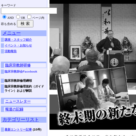
キーワード
AND
OR
ページ内
容も含める
メニュー
講座・スタッフ紹介
イベント・お知らせ
活動報告
臨床宗教師研修
臨床宗教師会Facebook
臨床宗教師倫理綱領
臨床宗教師倫理規約（ガイド
ライン）および解説
ニュースレター
報道の記録
カテゴリーリスト
最新エントリー記事
(10件)