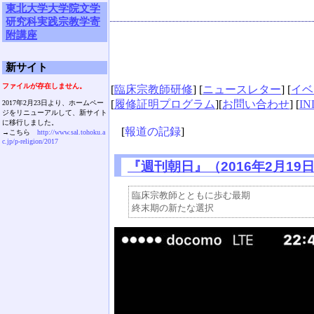
東北大学大学院文学
研究科実践宗教学寄
附講座
新サイト
ファイルが存在しません。
[
臨床宗教師研修
] [
ニュースレター
] [
イベ
[
履修証明プログラム
][
お問い合わせ
] [
IN
2017年2月23日より、ホームペー
ジをリニューアルして、新サイト
に移行しました。
[
報道の記録
]
→こちら
http://www.sal.tohoku.a
c.jp/p-religion/2017
『週刊朝日』（2016年2月19
臨床宗教師とともに歩む最期
