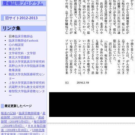
履修証明プログラム
旧サイト2012-2013
リンク集
日本
臨床宗教師会
臨床宗教師会Facebook
心の相談室
東北大学
文学研究科・文学部
東北大学図書館
龍谷大学実践真宗学研究科
高野山大学大学院臨床宗教
教養講座
鶴見大学先制医療研究セン
ター
上智大学実践宗教学研究科
武蔵野大学仏教文化研究所
種智院大学臨床密教センタ
ー
最近更新したページ
報道の記録
/
臨床宗教師研修
/
産
経新聞（2018年1月23日）
/
産経
新聞（2018年3月6日）
/
毎日新聞
（2018年3月8日）
/
ＲＫＢ毎日放
送（2018年1月18日）
/
UHB北海
道文化放送（2018年2月18日）
/