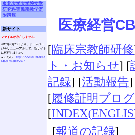
東北大学大学院文学
研究科実践宗教学寄
附講座
医療経営CB 
新サイト
ファイルが存在しません。
2017年2月23日より、ホームペー
[
臨床宗教師研修
ジをリニューアルして、新サイト
に移行しました。
→こちら
http://www.sal.tohoku.a
c.jp/p-religion/2017
ト・お知らせ
] [
記録
] [
活動報告
]
[
履修証明プログ
[
INDEX(ENGLIS
[
報道の記録
]