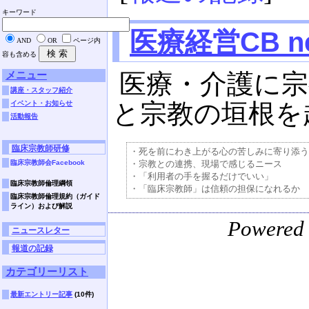
キーワード
医療経営CB n
AND
OR
ページ内
容も含める
メニュー
医療・介護に宗
講座・スタッフ紹介
と宗教の垣根を越
イベント・お知らせ
活動報告
臨床宗教師研修
・死を前にわき上がる心の苦しみに寄り添う

臨床宗教師会Facebook
・宗教との連携、現場で感じるニース

・「利用者の手を握るだけでいい」

臨床宗教師倫理綱領
臨床宗教師倫理規約（ガイド
ライン）および解説
Powered
ニュースレター
報道の記録
カテゴリーリスト
最新エントリー記事
(10件)