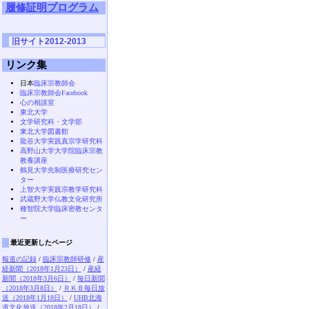
履修証明プログラム
旧サイト2012-2013
リンク集
日本
臨床宗教師会
臨床宗教師会Facebook
心の相談室
東北大学
文学研究科・文学部
東北大学図書館
龍谷大学実践真宗学研究科
高野山大学大学院臨床宗教
教養講座
鶴見大学先制医療研究セン
ター
上智大学実践宗教学研究科
武蔵野大学仏教文化研究所
種智院大学臨床密教センタ
ー
最近更新したページ
報道の記録
/
臨床宗教師研修
/
産
経新聞（2018年1月23日）
/
産経
新聞（2018年3月6日）
/
毎日新聞
（2018年3月8日）
/
ＲＫＢ毎日放
送（2018年1月18日）
/
UHB北海
道文化放送（2018年2月18日）
/