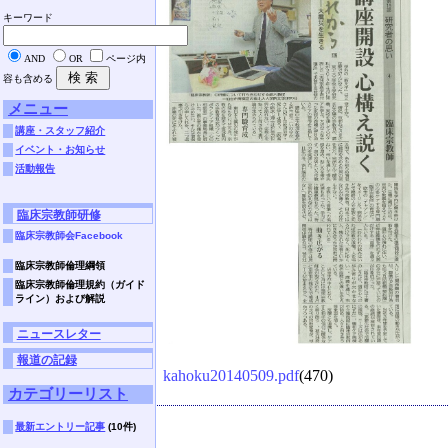
キーワード
AND
OR
ページ内
容も含める
メニュー
講座・スタッフ紹介
イベント・お知らせ
活動報告
臨床宗教師研修
臨床宗教師会Facebook
臨床宗教師倫理綱領
臨床宗教師倫理規約（ガイド
ライン）および解説
ニュースレター
報道の記録
kahoku20140509.pdf
(470)
カテゴリーリスト
最新エントリー記事
(10件)