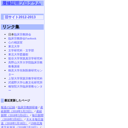
履修証明プログラム
旧サイト2012-2013
リンク集
日本
臨床宗教師会
臨床宗教師会Facebook
心の相談室
東北大学
文学研究科・文学部
東北大学図書館
龍谷大学実践真宗学研究科
高野山大学大学院臨床宗教
教養講座
鶴見大学先制医療研究セン
ター
上智大学実践宗教学研究科
武蔵野大学仏教文化研究所
種智院大学臨床密教センタ
ー
最近更新したページ
報道の記録
/
臨床宗教師研修
/
産
経新聞（2018年1月23日）
/
産経
新聞（2018年3月6日）
/
毎日新聞
（2018年3月8日）
/
ＲＫＢ毎日放
送（2018年1月18日）
/
UHB北海
道文化放送（2018年2月18日）
/