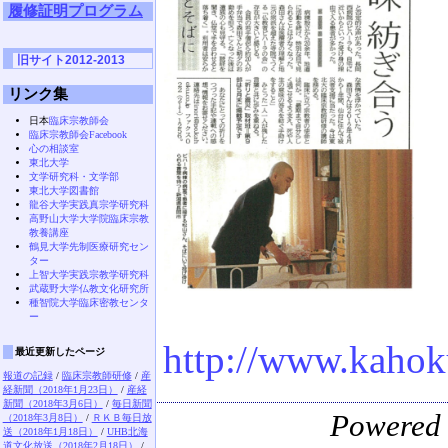
履修証明プログラム
旧サイト2012-2013
リンク集
日本
臨床宗教師会
臨床宗教師会Facebook
心の相談室
東北大学
文学研究科・文学部
東北大学図書館
龍谷大学実践真宗学研究科
高野山大学大学院臨床宗教
教養講座
鶴見大学先制医療研究セン
ター
上智大学実践宗教学研究科
武蔵野大学仏教文化研究所
種智院大学臨床密教センタ
ー
http://www.kaho
最近更新したページ
報道の記録
/
臨床宗教師研修
/
産
経新聞（2018年1月23日）
/
産経
新聞（2018年3月6日）
/
毎日新聞
Powered
（2018年3月8日）
/
ＲＫＢ毎日放
送（2018年1月18日）
/
UHB北海
道文化放送（2018年2月18日）
/