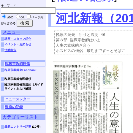
キーワード
河北新報（201
AND
OR
ページ内
容も含める
メニュー
挽歌の宛先　祈りと震災 46

講座・スタッフ紹介
第８部 臨床宗教師はいま

イベント・お知らせ
人生の意味紡ぎ合う

活動報告
臨床宗教師研修
臨床宗教師会Facebook
臨床宗教師倫理綱領
臨床宗教師倫理規約（ガイド
ライン）および解説
ニュースレター
報道の記録
カテゴリーリスト
最新エントリー記事
(10件)