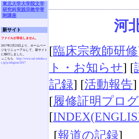
東北大学大学院文学
研究科実践宗教学寄
附講座
河北
新サイト
ファイルが存在しません。
2017年2月23日より、ホームペー
[
臨床宗教師研修
ジをリニューアルして、新サイト
に移行しました。
→こちら
http://www.sal.tohoku.a
c.jp/p-religion/2017
ト・お知らせ
] [
記録
] [
活動報告
]
[
履修証明プログ
[
INDEX(ENGLIS
[
報道の記録
]