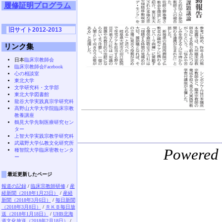
履修証明プログラム
旧サイト2012-2013
リンク集
日本
臨床宗教師会
臨床宗教師会Facebook
心の相談室
東北大学
文学研究科・文学部
東北大学図書館
龍谷大学実践真宗学研究科
高野山大学大学院臨床宗教
教養講座
鶴見大学先制医療研究セン
ター
上智大学実践宗教学研究科
武蔵野大学仏教文化研究所
Powered
種智院大学臨床密教センタ
ー
最近更新したページ
報道の記録
/
臨床宗教師研修
/
産
経新聞（2018年1月23日）
/
産経
新聞（2018年3月6日）
/
毎日新聞
（2018年3月8日）
/
ＲＫＢ毎日放
送（2018年1月18日）
/
UHB北海
道文化放送（2018年2月18日）
/