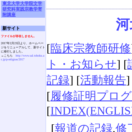
東北大学大学院文学
研究科実践宗教学寄
附講座
河
新サイト
ファイルが存在しません。
2017年2月23日より、ホームペー
[
臨床宗教師研修
ジをリニューアルして、新サイト
に移行しました。
→こちら
http://www.sal.tohoku.a
c.jp/p-religion/2017
ト・お知らせ
] [
記録
] [
活動報告
]
[
履修証明プログ
[
INDEX(ENGLIS
[
報道の記録
,
修