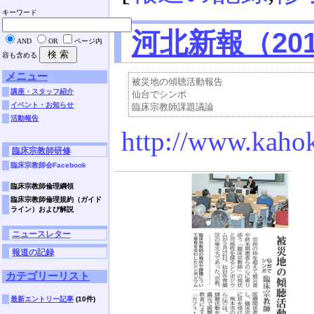
キーワード
河北新報（20
AND
OR
ページ内
容も含める
メニュー
被災地の傾聴活動報告

講座・スタッフ紹介
仙台でシンポ

イベント・お知らせ
活動報告
http://www.kaho
臨床宗教師研修
臨床宗教師会Facebook
臨床宗教師倫理綱領
臨床宗教師倫理規約（ガイド
ライン）および解説
ニュースレター
報道の記録
カテゴリーリスト
最新エントリー記事
(10件)