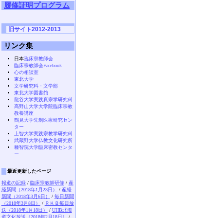
履修証明プログラム
旧サイト2012-2013
リンク集
日本
臨床宗教師会
臨床宗教師会Facebook
心の相談室
東北大学
文学研究科・文学部
東北大学図書館
龍谷大学実践真宗学研究科
高野山大学大学院臨床宗教
教養講座
鶴見大学先制医療研究セン
ター
上智大学実践宗教学研究科
武蔵野大学仏教文化研究所
種智院大学臨床密教センタ
ー
最近更新したページ
報道の記録
/
臨床宗教師研修
/
産
経新聞（2018年1月23日）
/
産経
新聞（2018年3月6日）
/
毎日新聞
（2018年3月8日）
/
ＲＫＢ毎日放
送（2018年1月18日）
/
UHB北海
道文化放送（2018年2月18日）
/