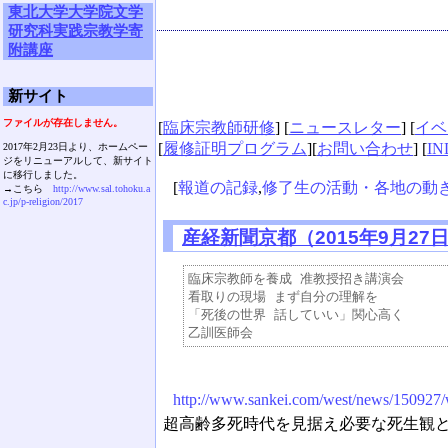
東北大学大学院文学
研究科実践宗教学寄
附講座
新サイト
ファイルが存在しません。
[
臨床宗教師研修
] [
ニュースレター
] [
イベ
[
履修証明プログラム
][
お問い合わせ
] [
IN
2017年2月23日より、ホームペー
ジをリニューアルして、新サイト
に移行しました。
[
報道の記録
,
修了生の活動・各地の動
→こちら
http://www.sal.tohoku.a
c.jp/p-religion/2017
産経新聞京都（2015年9月27
臨床宗教師を養成 准教授招き講演会

看取りの現場 まず自分の理解を

「死後の世界 話していい」関心高く

http://www.sankei.com/west/news/150927
超高齢多死時代を見据え必要な死生観