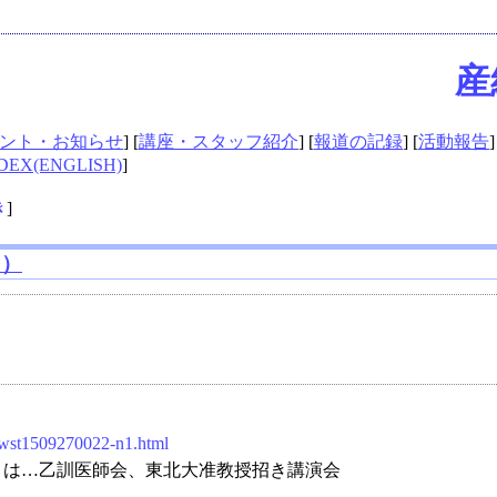
産
ント・お知らせ
] [
講座・スタッフ紹介
] [
報道の記録
] [
活動報告
]
DEX(ENGLISH)
]
き
]
日）
/wst1509270022-n1.html
とは…乙訓医師会、東北大准教授招き講演会