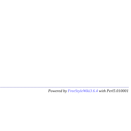
Powered by
FreeStyleWiki3.6.4
with Perl5.010001