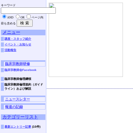
キーワード
AND
OR
ページ内
容も含める
メニュー
講座・スタッフ紹介
イベント・お知らせ
活動報告
臨床宗教師研修
臨床宗教師会Facebook
臨床宗教師倫理綱領
臨床宗教師倫理規約（ガイド
ライン）および解説
ニュースレター
報道の記録
カテゴリーリスト
最新エントリー記事
(10件)