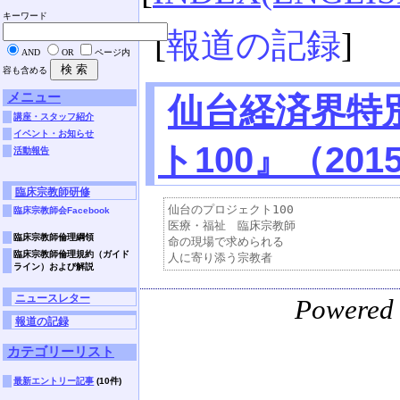
キーワード
[
報道の記録
]
AND
OR
ページ内
容も含める
メニュー
仙台経済界特
講座・スタッフ紹介
イベント・お知らせ
ト100』（201
活動報告
臨床宗教師研修
仙台のプロジェクト100

臨床宗教師会Facebook
医療・福祉　臨床宗教師

臨床宗教師倫理綱領
命の現場で求められる

臨床宗教師倫理規約（ガイド
ライン）および解説
ニュースレター
Powered
報道の記録
カテゴリーリスト
最新エントリー記事
(10件)