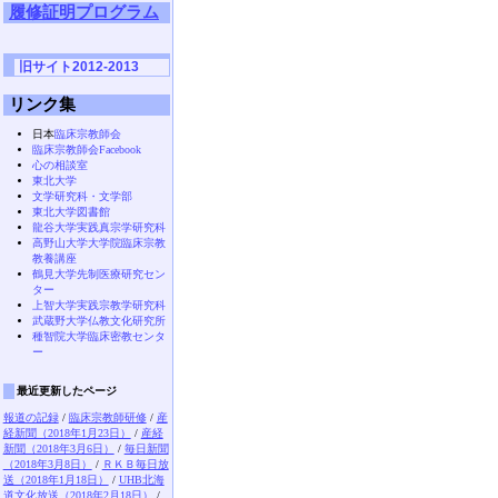
履修証明プログラム
旧サイト2012-2013
リンク集
日本
臨床宗教師会
臨床宗教師会Facebook
心の相談室
東北大学
文学研究科・文学部
東北大学図書館
龍谷大学実践真宗学研究科
高野山大学大学院臨床宗教
教養講座
鶴見大学先制医療研究セン
ター
上智大学実践宗教学研究科
武蔵野大学仏教文化研究所
種智院大学臨床密教センタ
ー
最近更新したページ
報道の記録
/
臨床宗教師研修
/
産
経新聞（2018年1月23日）
/
産経
新聞（2018年3月6日）
/
毎日新聞
（2018年3月8日）
/
ＲＫＢ毎日放
送（2018年1月18日）
/
UHB北海
道文化放送（2018年2月18日）
/