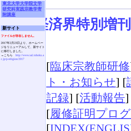
東北大学大学院文学
研究科実践宗教学寄
附講座
仙台経済界特別増
新サイト
ファイルが存在しません。
2017年2月23日より、ホームペー
ジをリニューアルして、新サイト
に移行しました。
→こちら
http://www.sal.tohoku.a
c.jp/p-religion/2017
[
臨床宗教師研修
ト・お知らせ
] [
記録
] [
活動報告
]
[
履修証明プログ
[
INDEX(ENGLIS