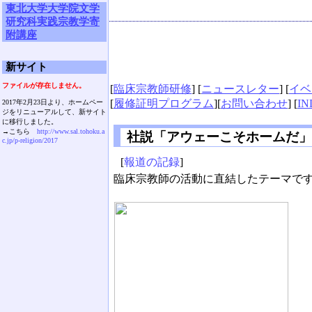
東北大学大学院文学
研究科実践宗教学寄
附講座
新サイト
ファイルが存在しません。
[
臨床宗教師研修
] [
ニュースレター
] [
イベ
[
履修証明プログラム
][
お問い合わせ
] [
IN
2017年2月23日より、ホームペー
ジをリニューアルして、新サイト
に移行しました。
→こちら
http://www.sal.tohoku.a
社説「アウェーこそホームだ」
c.jp/p-religion/2017
[
報道の記録
]
臨床宗教師の活動に直結したテーマで