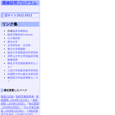
履修証明プログラム
旧サイト2012-2013
リンク集
日本
臨床宗教師会
臨床宗教師会Facebook
心の相談室
東北大学
文学研究科・文学部
東北大学図書館
龍谷大学実践真宗学研究科
高野山大学大学院臨床宗教
教養講座
鶴見大学先制医療研究セン
ター
上智大学実践宗教学研究科
武蔵野大学仏教文化研究所
種智院大学臨床密教センタ
ー
最近更新したページ
報道の記録
/
臨床宗教師研修
/
産
経新聞（2018年1月23日）
/
産経
新聞（2018年3月6日）
/
毎日新聞
（2018年3月8日）
/
ＲＫＢ毎日放
送（2018年1月18日）
/
UHB北海
道文化放送（2018年2月18日）
/