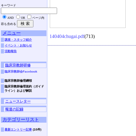
キーワード
AND
OR
ページ内
容も含める
メニュー
140404chugai.pdf
(713)
講座・スタッフ紹介
イベント・お知らせ
活動報告
臨床宗教師研修
臨床宗教師会Facebook
臨床宗教師倫理綱領
臨床宗教師倫理規約（ガイド
ライン）および解説
ニュースレター
報道の記録
カテゴリーリスト
最新エントリー記事
(10件)