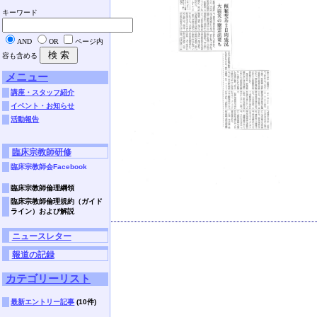
キーワード
AND
OR
ページ内
容も含める
メニュー
講座・スタッフ紹介
イベント・お知らせ
活動報告
臨床宗教師研修
臨床宗教師会Facebook
臨床宗教師倫理綱領
臨床宗教師倫理規約（ガイド
ライン）および解説
ニュースレター
報道の記録
カテゴリーリスト
最新エントリー記事
(10件)