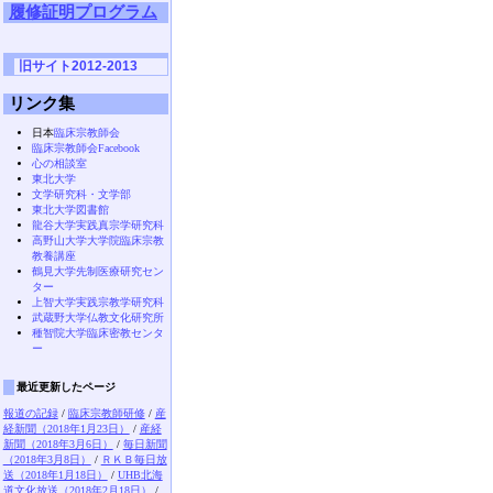
履修証明プログラム
旧サイト2012-2013
リンク集
日本
臨床宗教師会
臨床宗教師会Facebook
心の相談室
東北大学
文学研究科・文学部
東北大学図書館
龍谷大学実践真宗学研究科
高野山大学大学院臨床宗教
教養講座
鶴見大学先制医療研究セン
ター
上智大学実践宗教学研究科
武蔵野大学仏教文化研究所
種智院大学臨床密教センタ
ー
最近更新したページ
報道の記録
/
臨床宗教師研修
/
産
経新聞（2018年1月23日）
/
産経
新聞（2018年3月6日）
/
毎日新聞
（2018年3月8日）
/
ＲＫＢ毎日放
送（2018年1月18日）
/
UHB北海
道文化放送（2018年2月18日）
/