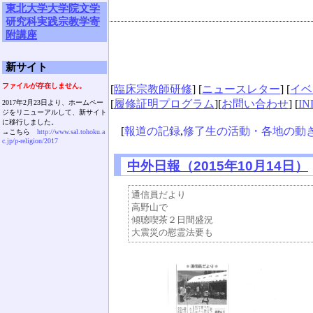
東北大学大学院文学
研究科実践宗教学寄
附講座
新サイト
ファイルが存在しません。
[
臨床宗教師研修
] [
ニュースレター
] [
イベ
[
履修証明プログラム
][
お問い合わせ
] [
IN
2017年2月23日より、ホームペー
ジをリニューアルして、新サイト
に移行しました。
[
報道の記録
,
修了生の活動・各地の動
→こちら
http://www.sal.tohoku.a
c.jp/p-religion/2017
中外日報（2015年10月14日）
通信員だより

高野山で

傾聴喫茶２日間盛況
