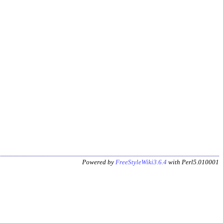
Powered by
FreeStyleWiki3.6.4
with Perl5.010001