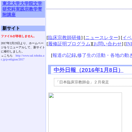
東北大学大学院文学
研究科実践宗教学寄
附講座
新サイト
ファイルが存在しません。
[
臨床宗教師研修
] [
ニュースレター
] [
イベ
[
履修証明プログラム
][
お問い合わせ
] [
IN
2017年2月23日より、ホームペー
ジをリニューアルして、新サイト
に移行しました。
[
報道の記録
,
修了生の活動・各地の動
→こちら
http://www.sal.tohoku.a
c.jp/p-religion/2017
中外日報（2016年1月8日）