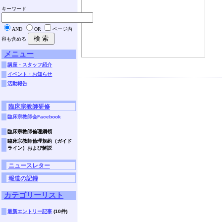
キーワード
AND
OR
ページ内
容も含める
メニュー
講座・スタッフ紹介
イベント・お知らせ
活動報告
臨床宗教師研修
臨床宗教師会Facebook
臨床宗教師倫理綱領
臨床宗教師倫理規約（ガイド
ライン）および解説
ニュースレター
報道の記録
カテゴリーリスト
最新エントリー記事
(10件)