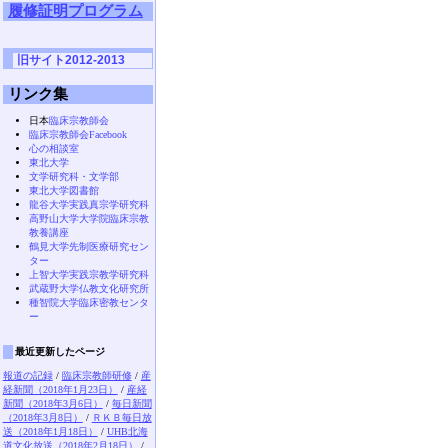
履修証明プログラム
旧サイト2012-2013
リンク集
日本
臨床宗教師会
臨床宗教師会Facebook
心の相談室
東北大学
文学研究科・文学部
東北大学図書館
龍谷大学実践真宗学研究科
高野山大学大学院臨床宗教
教養講座
鶴見大学先制医療研究セン
ター
上智大学実践宗教学研究科
武蔵野大学仏教文化研究所
種智院大学臨床密教センタ
ー
最近更新したページ
報道の記録
/
臨床宗教師研修
/
産
経新聞（2018年1月23日）
/
産経
新聞（2018年3月6日）
/
毎日新聞
（2018年3月8日）
/
ＲＫＢ毎日放
送（2018年1月18日）
/
UHB北海
道文化放送（2018年2月18日）
/