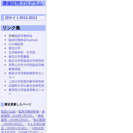
履修証明プログラム
旧サイト2012-2013
リンク集
日本
臨床宗教師会
臨床宗教師会Facebook
心の相談室
東北大学
文学研究科・文学部
東北大学図書館
龍谷大学実践真宗学研究科
高野山大学大学院臨床宗教
教養講座
鶴見大学先制医療研究セン
ター
上智大学実践宗教学研究科
武蔵野大学仏教文化研究所
種智院大学臨床密教センタ
ー
最近更新したページ
報道の記録
/
臨床宗教師研修
/
産
経新聞（2018年1月23日）
/
産経
新聞（2018年3月6日）
/
毎日新聞
（2018年3月8日）
/
ＲＫＢ毎日放
送（2018年1月18日）
/
UHB北海
道文化放送（2018年2月18日）
/