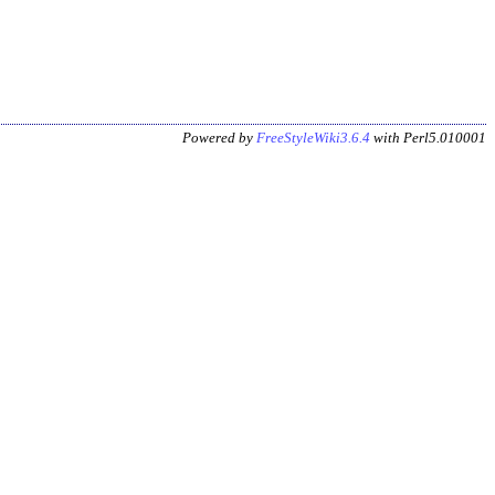
Powered by
FreeStyleWiki3.6.4
with Perl5.010001