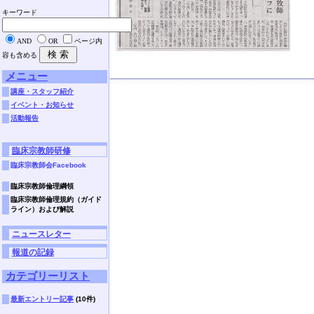
キーワード
AND
OR
ページ内
容も含める
メニュー
講座・スタッフ紹介
イベント・お知らせ
活動報告
臨床宗教師研修
臨床宗教師会Facebook
臨床宗教師倫理綱領
臨床宗教師倫理規約（ガイド
ライン）および解説
ニュースレター
報道の記録
カテゴリーリスト
最新エントリー記事
(10件)