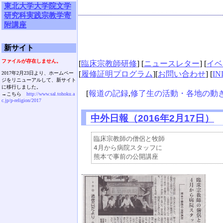
東北大学大学院文学
研究科実践宗教学寄
附講座
新サイト
ファイルが存在しません。
[
臨床宗教師研修
] [
ニュースレター
] [
イベ
[
履修証明プログラム
][
お問い合わせ
] [
IN
2017年2月23日より、ホームペー
ジをリニューアルして、新サイト
に移行しました。
[
報道の記録
,
修了生の活動・各地の動
→こちら
http://www.sal.tohoku.a
c.jp/p-religion/2017
中外日報（2016年2月17日）
臨床宗教師の僧侶と牧師

4月から病院スタッフに
