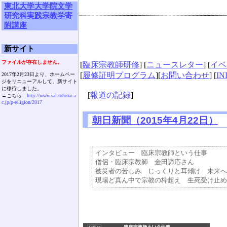
東北大学大学院文学
研究科実践宗教学寄
附講座
新サイト
ファイルが存在しません。
[
臨床宗教師研修
] [
ニュースレター
] [
イベ
[
履修証明プログラム
][
お問い合わせ
] [
IN
2017年2月23日より、ホームペー
ジをリニューアルして、新サイト
に移行しました。
[
報道の記録
]
→こちら
http://www.sal.tohoku.a
c.jp/p-religion/2017
朝日新聞（2015年4月22日）
インタビュー　臨床宗教師という仕事

僧侶・臨床宗教師　金田諦応さん

被災者の苦しみ　じっくりと耳傾け　未来へ