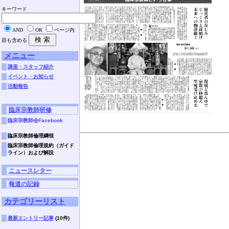
キーワード
AND
OR
ページ内
容も含める
メニュー
講座・スタッフ紹介
イベント・お知らせ
活動報告
臨床宗教師研修
臨床宗教師会Facebook
臨床宗教師倫理綱領
臨床宗教師倫理規約（ガイド
ライン）および解説
ニュースレター
報道の記録
カテゴリーリスト
最新エントリー記事
(10件)