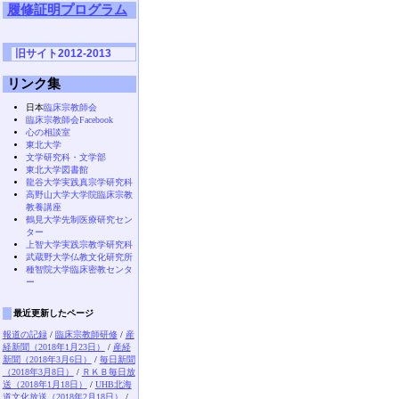
履修証明プログラム
旧サイト2012-2013
リンク集
日本
臨床宗教師会
臨床宗教師会Facebook
心の相談室
東北大学
文学研究科・文学部
東北大学図書館
龍谷大学実践真宗学研究科
高野山大学大学院臨床宗教
教養講座
鶴見大学先制医療研究セン
ター
上智大学実践宗教学研究科
武蔵野大学仏教文化研究所
種智院大学臨床密教センタ
ー
最近更新したページ
報道の記録
/
臨床宗教師研修
/
産
経新聞（2018年1月23日）
/
産経
新聞（2018年3月6日）
/
毎日新聞
（2018年3月8日）
/
ＲＫＢ毎日放
送（2018年1月18日）
/
UHB北海
道文化放送（2018年2月18日）
/