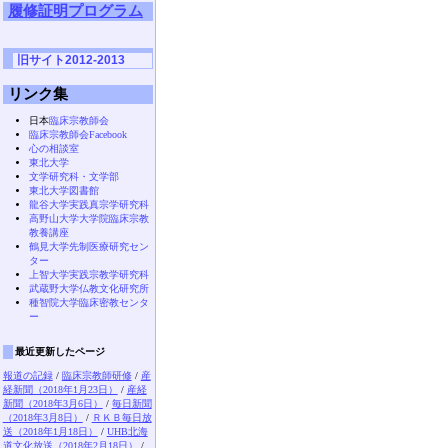
履修証明プログラム
旧サイト2012-2013
リンク集
日本
臨床宗教師会
臨床宗教師会Facebook
心の相談室
東北大学
文学研究科・文学部
東北大学図書館
龍谷大学実践真宗学研究科
高野山大学大学院臨床宗教
教養講座
鶴見大学先制医療研究セン
ター
上智大学実践宗教学研究科
武蔵野大学仏教文化研究所
種智院大学臨床密教センタ
ー
最近更新したページ
報道の記録
/
臨床宗教師研修
/
産
経新聞（2018年1月23日）
/
産経
新聞（2018年3月6日）
/
毎日新聞
（2018年3月8日）
/
ＲＫＢ毎日放
送（2018年1月18日）
/
UHB北海
道文化放送（2018年2月18日）
/