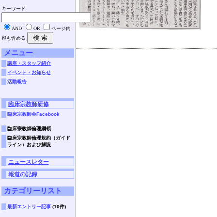
キーワード
AND
OR
ページ内
容も含める
メニュー
講座・スタッフ紹介
イベント・お知らせ
活動報告
臨床宗教師研修
臨床宗教師会Facebook
臨床宗教師倫理綱領
臨床宗教師倫理規約（ガイド
ライン）および解説
ニュースレター
報道の記録
カテゴリーリスト
最新エントリー記事
(10件)