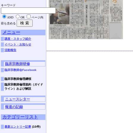
キーワード
AND
OR
ページ内
容も含める
メニュー
講座・スタッフ紹介
イベント・お知らせ
活動報告
臨床宗教師研修
臨床宗教師会Facebook
臨床宗教師倫理綱領
臨床宗教師倫理規約（ガイド
ライン）および解説
ニュースレター
報道の記録
カテゴリーリスト
最新エントリー記事
(10件)