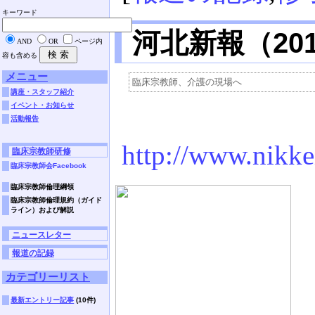
キーワード
河北新報（201
AND
OR
ページ内
容も含める
メニュー
講座・スタッフ紹介
イベント・お知らせ
活動報告
http://www.nik
臨床宗教師研修
臨床宗教師会Facebook
臨床宗教師倫理綱領
臨床宗教師倫理規約（ガイド
ライン）および解説
ニュースレター
報道の記録
カテゴリーリスト
最新エントリー記事
(10件)