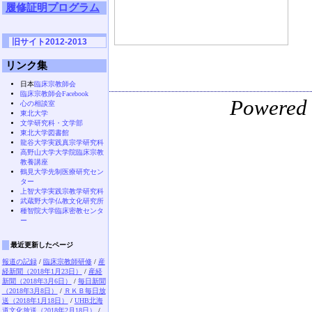
履修証明プログラム
旧サイト2012-2013
リンク集
日本
臨床宗教師会
臨床宗教師会Facebook
Powered
心の相談室
東北大学
文学研究科・文学部
東北大学図書館
龍谷大学実践真宗学研究科
高野山大学大学院臨床宗教
教養講座
鶴見大学先制医療研究セン
ター
上智大学実践宗教学研究科
武蔵野大学仏教文化研究所
種智院大学臨床密教センタ
ー
最近更新したページ
報道の記録
/
臨床宗教師研修
/
産
経新聞（2018年1月23日）
/
産経
新聞（2018年3月6日）
/
毎日新聞
（2018年3月8日）
/
ＲＫＢ毎日放
送（2018年1月18日）
/
UHB北海
道文化放送（2018年2月18日）
/