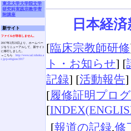
東北大学大学院文学
研究科実践宗教学寄
附講座
日本経済新
新サイト
ファイルが存在しません。
2017年2月23日より、ホームペー
[
臨床宗教師研修
ジをリニューアルして、新サイト
に移行しました。
→こちら
http://www.sal.tohoku.a
c.jp/p-religion/2017
ト・お知らせ
] [
記録
] [
活動報告
]
[
履修証明プログ
[
INDEX(ENGLIS
[
報道の記録
,
修