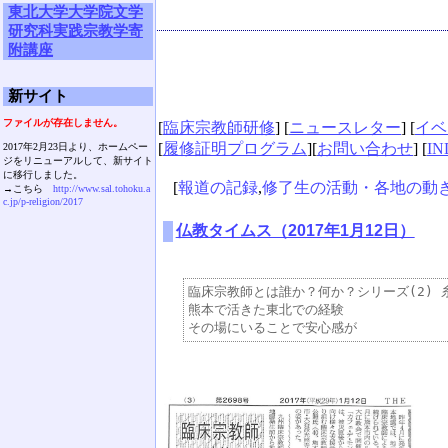
東北大学大学院文学
研究科実践宗教学寄
附講座
新サイト
ファイルが存在しません。
[
臨床宗教師研修
] [
ニュースレター
] [
イベ
[
履修証明プログラム
][
お問い合わせ
] [
IN
2017年2月23日より、ホームペー
ジをリニューアルして、新サイト
に移行しました。
[
報道の記録
,
修了生の活動・各地の動
→こちら
http://www.sal.tohoku.a
c.jp/p-religion/2017
仏教タイムス（2017年1月12日）
臨床宗教師とは誰か？何か？シリーズ(2) 糸
熊本で活きた東北での経験
