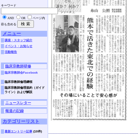
キーワード
AND
OR
ページ内
容も含める
メニュー
講座・スタッフ紹介
イベント・お知らせ
活動報告
臨床宗教師研修
臨床宗教師会Facebook
臨床宗教師倫理綱領
臨床宗教師倫理規約（ガイド
ライン）および解説
ニュースレター
報道の記録
カテゴリーリスト
最新エントリー記事
(10件)