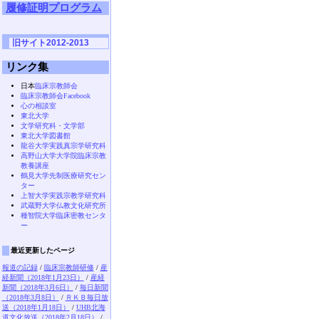
履修証明プログラム
旧サイト2012-2013
リンク集
日本
臨床宗教師会
臨床宗教師会Facebook
心の相談室
東北大学
文学研究科・文学部
東北大学図書館
龍谷大学実践真宗学研究科
高野山大学大学院臨床宗教
教養講座
鶴見大学先制医療研究セン
ター
上智大学実践宗教学研究科
武蔵野大学仏教文化研究所
種智院大学臨床密教センタ
ー
最近更新したページ
報道の記録
/
臨床宗教師研修
/
産
経新聞（2018年1月23日）
/
産経
新聞（2018年3月6日）
/
毎日新聞
（2018年3月8日）
/
ＲＫＢ毎日放
送（2018年1月18日）
/
UHB北海
道文化放送（2018年2月18日）
/