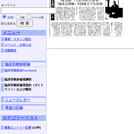
キーワード
AND
OR
ページ内
容も含める
メニュー
講座・スタッフ紹介
イベント・お知らせ
活動報告
臨床宗教師研修
臨床宗教師会Facebook
臨床宗教師倫理綱領
臨床宗教師倫理規約（ガイド
ライン）および解説
ニュースレター
報道の記録
カテゴリーリスト
最新エントリー記事
(10件)