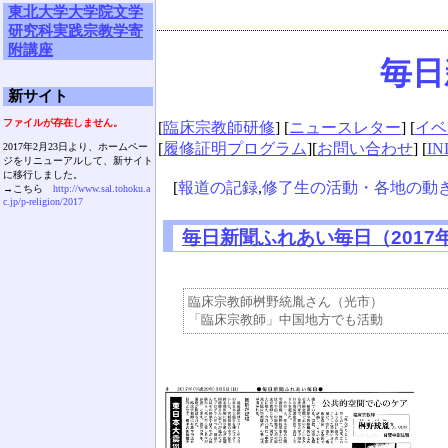
東北大学大学院文学
研究科実践宗教学寄
附講座
毎日
新サイト
ファイルが存在しません。
[
臨床宗教師研修
] [
ニュースレター
] [
イベ
[
履修証明プログラム
][
お問い合わせ
] [
IN
2017年2月23日より、ホームペー
ジをリニューアルして、新サイト
に移行しました。
[
報道の記録
,
修了生の活動・各地の動
→こちら
http://www.sal.tohoku.a
c.jp/p-religion/2017
毎日新聞ふれあい毎日（2017
臨床宗教師桝野統胤さん（光市）
