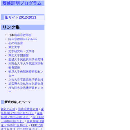
履修証明プログラム
旧サイト2012-2013
リンク集
日本
臨床宗教師会
臨床宗教師会Facebook
心の相談室
東北大学
文学研究科・文学部
東北大学図書館
龍谷大学実践真宗学研究科
高野山大学大学院臨床宗教
教養講座
鶴見大学先制医療研究セン
ター
上智大学実践宗教学研究科
武蔵野大学仏教文化研究所
種智院大学臨床密教センタ
ー
最近更新したページ
報道の記録
/
臨床宗教師研修
/
産
経新聞（2018年1月23日）
/
産経
新聞（2018年3月6日）
/
毎日新聞
（2018年3月8日）
/
ＲＫＢ毎日放
送（2018年1月18日）
/
UHB北海
道文化放送（2018年2月18日）
/