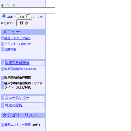
キーワード
AND
OR
ページ内
容も含める
メニュー
講座・スタッフ紹介
イベント・お知らせ
活動報告
臨床宗教師研修
臨床宗教師会Facebook
臨床宗教師倫理綱領
臨床宗教師倫理規約（ガイド
ライン）および解説
ニュースレター
報道の記録
カテゴリーリスト
最新エントリー記事
(10件)