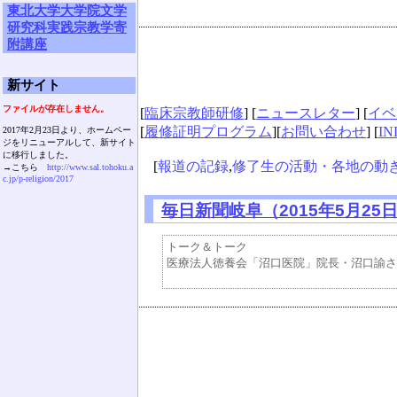
東北大学大学院文学
研究科実践宗教学寄
附講座
新サイト
ファイルが存在しません。
[
臨床宗教師研修
] [
ニュースレター
] [
イベ
[
履修証明プログラム
][
お問い合わせ
] [
IN
2017年2月23日より、ホームペー
ジをリニューアルして、新サイト
に移行しました。
[
報道の記録
,
修了生の活動・各地の動
→こちら
http://www.sal.tohoku.a
c.jp/p-religion/2017
毎日新聞岐阜（2015年5月25
トーク＆トーク

医療法人徳養会「沼口医院」院長・沼口諭さ