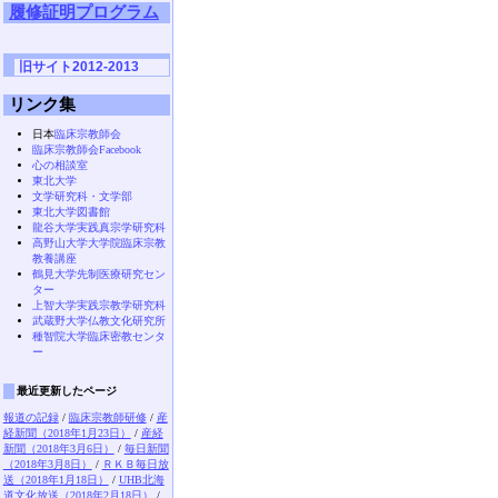
履修証明プログラム
旧サイト2012-2013
リンク集
日本
臨床宗教師会
臨床宗教師会Facebook
心の相談室
東北大学
文学研究科・文学部
東北大学図書館
龍谷大学実践真宗学研究科
高野山大学大学院臨床宗教
教養講座
鶴見大学先制医療研究セン
ター
上智大学実践宗教学研究科
武蔵野大学仏教文化研究所
種智院大学臨床密教センタ
ー
最近更新したページ
報道の記録
/
臨床宗教師研修
/
産
経新聞（2018年1月23日）
/
産経
新聞（2018年3月6日）
/
毎日新聞
（2018年3月8日）
/
ＲＫＢ毎日放
送（2018年1月18日）
/
UHB北海
道文化放送（2018年2月18日）
/