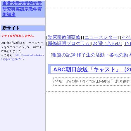
東北大学大学院文学
研究科実践宗教学寄
附講座
新サイト
ファイルが存在しません。
[
臨床宗教師研修
] [
ニュースレター
] [
イベ
[
履修証明プログラム
][
お問い合わせ
] [
IN
2017年2月23日より、ホームペー
ジをリニューアルして、新サイト
に移行しました。
[
報道の記録
,
修了生の活動・各地の動
→こちら
http://www.sal.tohoku.a
c.jp/p-religion/2017
ABC朝日放送「キャスト」（20