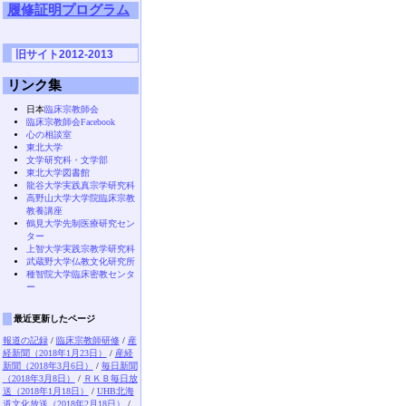
履修証明プログラム
旧サイト2012-2013
リンク集
日本
臨床宗教師会
臨床宗教師会Facebook
心の相談室
東北大学
文学研究科・文学部
東北大学図書館
龍谷大学実践真宗学研究科
高野山大学大学院臨床宗教
教養講座
鶴見大学先制医療研究セン
ター
上智大学実践宗教学研究科
武蔵野大学仏教文化研究所
種智院大学臨床密教センタ
ー
最近更新したページ
報道の記録
/
臨床宗教師研修
/
産
経新聞（2018年1月23日）
/
産経
新聞（2018年3月6日）
/
毎日新聞
（2018年3月8日）
/
ＲＫＢ毎日放
送（2018年1月18日）
/
UHB北海
道文化放送（2018年2月18日）
/