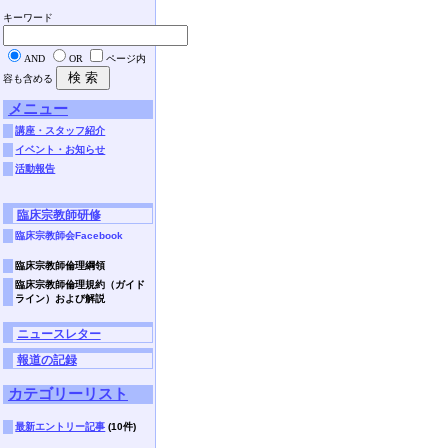
キーワード
AND
OR
ページ内
容も含める
メニュー
講座・スタッフ紹介
イベント・お知らせ
活動報告
臨床宗教師研修
臨床宗教師会Facebook
臨床宗教師倫理綱領
臨床宗教師倫理規約（ガイド
ライン）および解説
ニュースレター
報道の記録
カテゴリーリスト
最新エントリー記事
(10件)