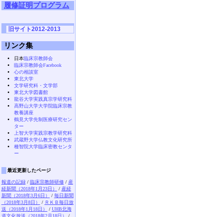
履修証明プログラム
旧サイト2012-2013
リンク集
日本
臨床宗教師会
臨床宗教師会Facebook
心の相談室
東北大学
文学研究科・文学部
東北大学図書館
龍谷大学実践真宗学研究科
高野山大学大学院臨床宗教
教養講座
鶴見大学先制医療研究セン
ター
上智大学実践宗教学研究科
武蔵野大学仏教文化研究所
種智院大学臨床密教センタ
ー
最近更新したページ
報道の記録
/
臨床宗教師研修
/
産
経新聞（2018年1月23日）
/
産経
新聞（2018年3月6日）
/
毎日新聞
（2018年3月8日）
/
ＲＫＢ毎日放
送（2018年1月18日）
/
UHB北海
道文化放送（2018年2月18日）
/