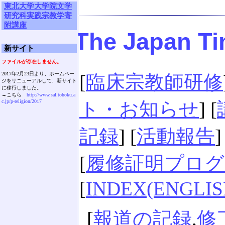
東北大学大学院文学
研究科実践宗教学寄
附講座
The Japan 
新サイト
ファイルが存在しません。
2017年2月23日より、ホームペー
[
臨床宗教師研修
ジをリニューアルして、新サイト
に移行しました。
→こちら
http://www.sal.tohoku.a
c.jp/p-religion/2017
ト・お知らせ
] [
記録
] [
活動報告
]
[
履修証明プログ
[
INDEX(ENGLIS
[
報道の記録
,
修