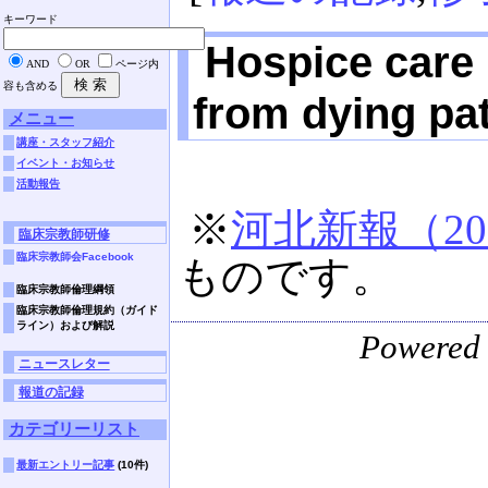
キーワード
Hospice care 
AND
OR
ページ内
容も含める
from dying pa
メニュー
講座・スタッフ紹介
イベント・お知らせ
活動報告
※
河北新報（20
臨床宗教師研修
臨床宗教師会Facebook
ものです。
臨床宗教師倫理綱領
臨床宗教師倫理規約（ガイド
ライン）および解説
Powered
ニュースレター
報道の記録
カテゴリーリスト
最新エントリー記事
(10件)