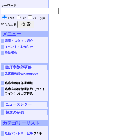
キーワード
AND
OR
ページ内
容も含める
メニュー
講座・スタッフ紹介
イベント・お知らせ
活動報告
臨床宗教師研修
臨床宗教師会Facebook
臨床宗教師倫理綱領
臨床宗教師倫理規約（ガイド
ライン）および解説
ニュースレター
報道の記録
カテゴリーリスト
最新エントリー記事
(10件)