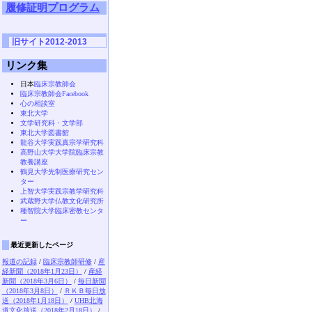
履修証明プログラム
旧サイト2012-2013
リンク集
日本
臨床宗教師会
臨床宗教師会Facebook
心の相談室
東北大学
文学研究科・文学部
東北大学図書館
龍谷大学実践真宗学研究科
高野山大学大学院臨床宗教
教養講座
鶴見大学先制医療研究セン
ター
上智大学実践宗教学研究科
武蔵野大学仏教文化研究所
種智院大学臨床密教センタ
ー
最近更新したページ
報道の記録
/
臨床宗教師研修
/
産
経新聞（2018年1月23日）
/
産経
新聞（2018年3月6日）
/
毎日新聞
（2018年3月8日）
/
ＲＫＢ毎日放
送（2018年1月18日）
/
UHB北海
道文化放送（2018年2月18日）
/