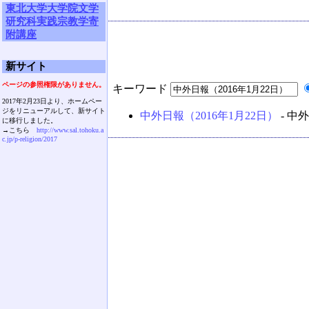
東北大学大学院文学
研究科実践宗教学寄
附講座
新サイト
ページの参照権限がありません。
キーワード
2017年2月23日より、ホームペー
ジをリニューアルして、新サイト
中外日報（2016年1月22日）
- 中
に移行しました。
→こちら
http://www.sal.tohoku.a
c.jp/p-religion/2017