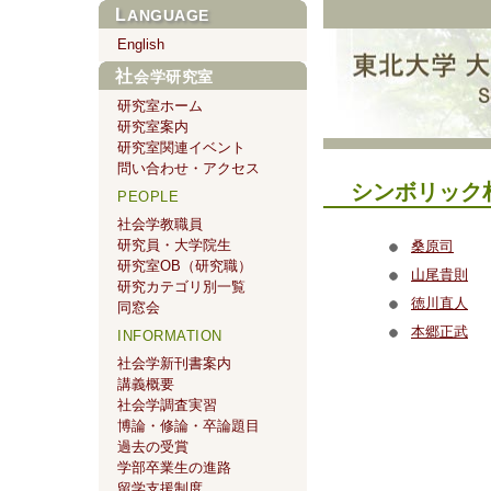
LANGUAGE
English
社会学研究室
研究室ホーム
研究室案内
研究室関連イベント
問い合わせ・アクセス
シンボリック
PEOPLE
社会学教職員
研究員・大学院生
桑原司
研究室OB（研究職）
山尾貴則
研究カテゴリ別一覧
徳川直人
同窓会
本郷正武
INFORMATION
社会学新刊書案内
講義概要
社会学調査実習
博論・修論・卒論題目
過去の受賞
学部卒業生の進路
留学支援制度