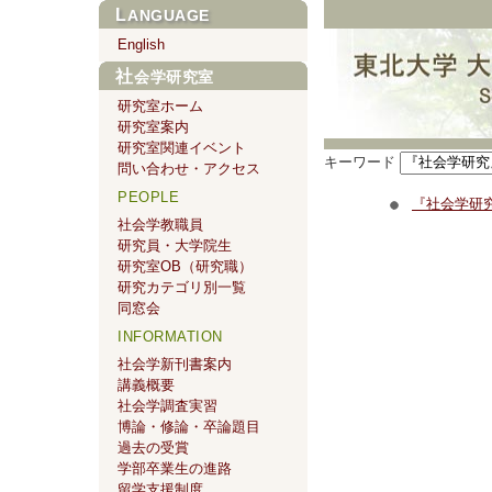
LANGUAGE
English
社会学研究室
研究室ホーム
研究室案内
研究室関連イベント
キーワード
問い合わせ・アクセス
PEOPLE
『社会学研究
社会学教職員
研究員・大学院生
研究室OB（研究職）
研究カテゴリ別一覧
同窓会
INFORMATION
社会学新刊書案内
講義概要
社会学調査実習
博論・修論・卒論題目
過去の受賞
学部卒業生の進路
留学支援制度