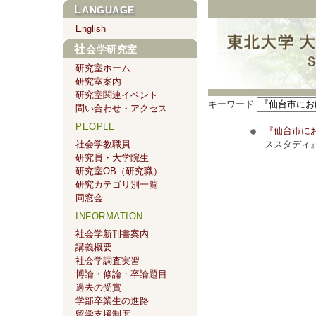
LANGUAGE
English
社会学研究室
研究室ホーム
研究室案内
研究室関連イベント
キーワード
問い合わせ・アクセス
PEOPLE
『仙台市に
社会学教職員
ススタディ
研究員・大学院生
研究室OB（研究職）
研究カテゴリ別一覧
同窓会
INFORMATION
社会学新刊書案内
講義概要
社会学調査実習
博論・修論・卒論題目
過去の受賞
学部卒業生の進路
留学支援制度