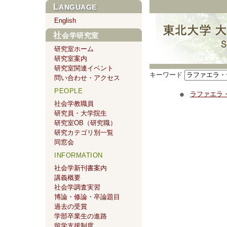
LANGUAGE
English
社会学研究室
研究室ホーム
研究室案内
研究室関連イベント
キーワード
問い合わせ・アクセス
PEOPLE
ラファエラ
社会学教職員
研究員・大学院生
研究室OB（研究職）
研究カテゴリ別一覧
同窓会
INFORMATION
社会学新刊書案内
講義概要
社会学調査実習
博論・修論・卒論題目
過去の受賞
学部卒業生の進路
留学支援制度