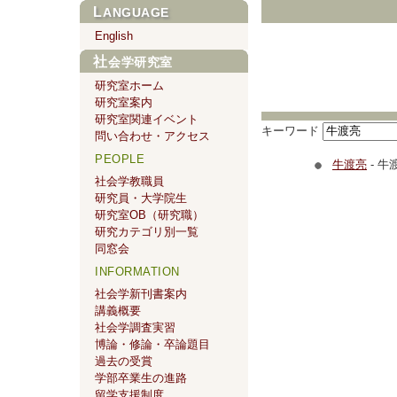
LANGUAGE
English
社会学研究室
研究室ホーム
研究室案内
研究室関連イベント
キーワード
問い合わせ・アクセス
PEOPLE
牛渡亮
- 牛
社会学教職員
研究員・大学院生
研究室OB（研究職）
研究カテゴリ別一覧
同窓会
INFORMATION
社会学新刊書案内
講義概要
社会学調査実習
博論・修論・卒論題目
過去の受賞
学部卒業生の進路
留学支援制度