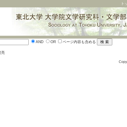
ト
AND
OR
ページ内容も含める
渡亮
Cop