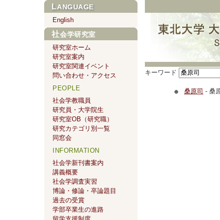
LANGUAGE
English
社会学研究室
研究室ホーム
研究室案内
研究室関連イベント
キーワード
問い合わせ・アクセス
PEOPLE
桑原司
- 桑
社会学教職員
研究員・大学院生
研究室OB（研究職）
研究カテゴリ別一覧
同窓会
INFORMATION
社会学新刊書案内
講義概要
社会学調査実習
博論・修論・卒論題目
過去の受賞
学部卒業生の進路
留学支援制度