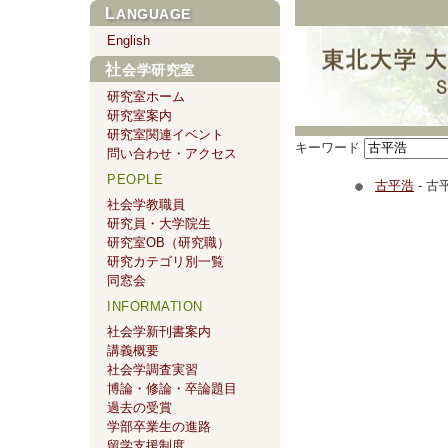
LANGUAGE
English
社会学研究室
研究室ホーム
研究室案内
研究室関連イベント
キーワード
問い合わせ・アクセス
PEOPLE
古平浩
- 古
社会学教職員
研究員・大学院生
研究室OB（研究職）
研究カテゴリ別一覧
同窓会
INFORMATION
社会学新刊書案内
講義概要
社会学調査実習
博論・修論・卒論題目
過去の受賞
学部卒業生の進路
留学支援制度