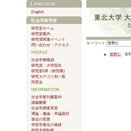
LANGUAGE
English
社会学研究室
研究室ホーム
研究室案内
研究室関連イベント
キーワード
問い合わせ・アクセス
PEOPLE
菅野仁
- 菅
社会学教職員
研究員・大学院生
研究室OB（研究職）
研究カテゴリ別一覧
同窓会
INFORMATION
社会学新刊書案内
講義概要
社会学調査実習
博論・修論・卒論題目
過去の受賞
学部卒業生の進路
留学支援制度