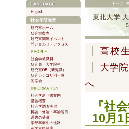
トップ
LANGUAGE
English
社会学研究室
研究室ホーム
研究室案内
研究室関連イベント
問い合わせ・アクセス
高校
PEOPLE
社会学教職員
研究員・大学院生
大学院
研究室OB（研究職）
研究カテゴリ別一覧
同窓会
へ
INFORMATION
社会学新刊書案内
講義概要
『社会
社会学調査実習
博論・修論・卒論題目
10月
過去の受賞
学部卒業生の進路
留学支援制度