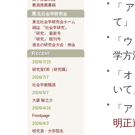
「
教員推薦書籍
東北社会学研究会
て」
東北社会学研究会ホーム
雑誌 『社会学研究』
『研究』 最新号
「ウ
『研究』 既刊号
過去の研究会大会・例会
学方
RECENT
2026/7/23
研究室OB（研究職）
「オ
2026/7/7
社会学教職員
いて
2026/5/7
大森 駿之介
「ア
2026/4/16
Frontpage
明正
2026/4/3
研究員・大学院生