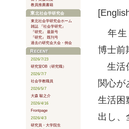
教員推薦書籍
[English
東北社会学研究会
東北社会学研究会ホーム
雑誌 『社会学研究』
年生
『研究』 最新号
『研究』 既刊号
過去の研究会大会・例会
博士前
RECENT
2026/7/23
生活保
研究室OB（研究職）
2026/7/7
関心が
社会学教職員
2026/5/7
大森 駿之介
生活困
2026/4/16
Frontpage
出し、
2026/4/3
研究員・大学院生