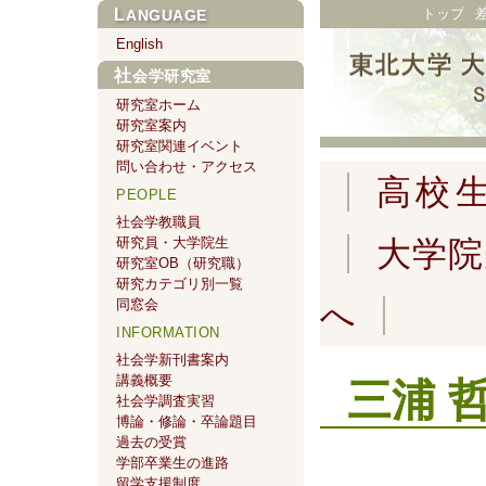
トップ
LANGUAGE
English
社会学研究室
研究室ホーム
研究室案内
研究室関連イベント
問い合わせ・アクセス
高校
PEOPLE
社会学教職員
研究員・大学院生
大学院
研究室OB（研究職）
研究カテゴリ別一覧
同窓会
へ
INFORMATION
社会学新刊書案内
講義概要
三浦 哲
社会学調査実習
博論・修論・卒論題目
過去の受賞
学部卒業生の進路
留学支援制度