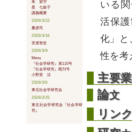
いる関
朱 宸宇
星 七姫子
講義概要
活保護
2026/3/22
桑原司
化」と
2026/3/16
安達智史
2026/3/9
性を考
Menu
『社会学研究』第110号
『社会学研究』既刊号
主
要業
小野里 涼
2026/3/6
東北社会学研究会
論
文
2026/2/25
東北社会学研究会『社会学研
リ
ン
究』