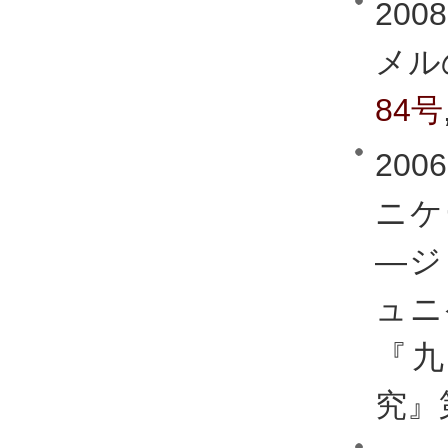
20
メル
84号
20
ニケ
―ジ
ュニ
『
究』