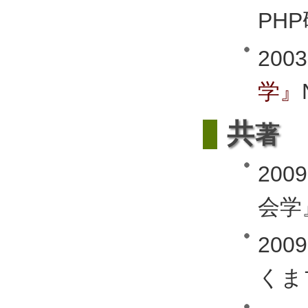
PHP
2003
学』
共
著
20
会
20
く