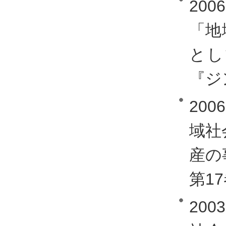
20
「地
とし
『ジ
20
域社
産の
第1
20