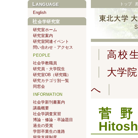
トップ
LANGUAGE
English
社会学研究室
研究室ホーム
研究室案内
研究室関連イベント
問い合わせ・アクセス
高校
PEOPLE
社会学教職員
研究員・大学院生
大学院
研究室OB（研究職）
研究カテゴリ別一覧
同窓会
へ
INFORMATION
社会学新刊書案内
講義概要
菅野
社会学調査実習
博論・修論・卒論題目
Hitos
過去の受賞
学部卒業生の進路
留学支援制度