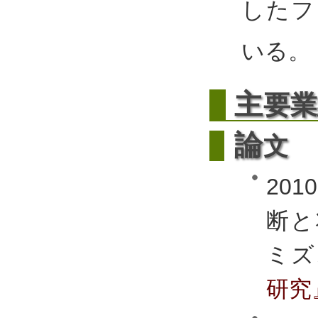
したフ
いる。
主
要業
論
文
20
断と
ミズ
研究