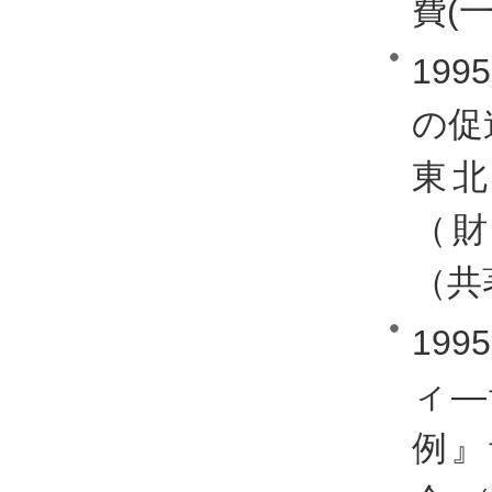
費(
19
の促
東
（財
（共
19
ィ―
例』