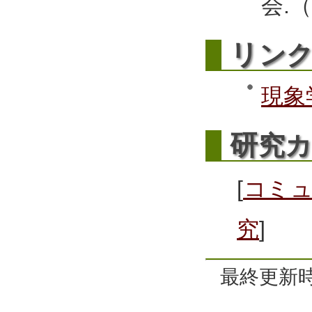
会.
リ
ン
現象
研
究
[
コミ
究
]
最終更新時間