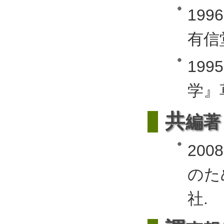
19
有信
19
学』
共
編著
20
のた
社.