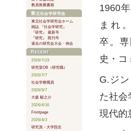
196
教員推薦書籍
東北社会学研究会
東北社会学研究会ホーム
まれ
雑誌 『社会学研究』
『研究』 最新号
『研究』 既刊号
卒。専
過去の研究会大会・例会
RECENT
史・コ
2026/7/23
研究室OB（研究職）
2026/7/7
G.ジ
社会学教職員
2026/5/7
た社会
大森 駿之介
2026/4/16
現代的
Frontpage
2026/4/3
研究員・大学院生