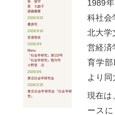
198
朱 宸宇
星 七姫子
講義概要
科社会
2026/3/22
桑原司
北大学
2026/3/16
安達智史
2026/3/9
営経済
Menu
『社会学研究』第110号
育学部
『社会学研究』既刊号
小野里 涼
2026/3/6
より同
東北社会学研究会
2026/2/25
東北社会学研究会『社会学研
現在は
究』
ースに