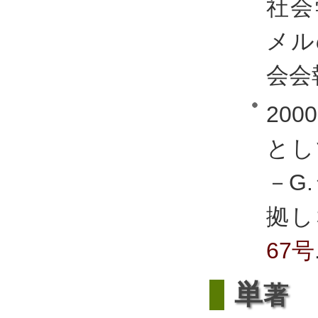
社会
メル
会会
20
とし
－G
拠し
67号
単
著