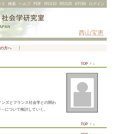
ース
検索
ヘルプ
PDF
RSS10
RSS20
ATOM
ログイン
西山宝恵
の方へ
TOP
↑
↓
ソンズとフランス社会学との関わ
等－について検討していく。
TOP
↑
↓