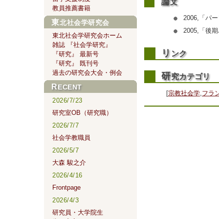
論
文
教員推薦書籍
2006,「
東北社会学研究会
2005,「
東北社会学研究会ホーム
雑誌 『社会学研究』
リ
ンク
『研究』 最新号
『研究』 既刊号
過去の研究会大会・例会
研
究カテゴリ
RECENT
[
宗教社会学
,
フラ
2026/7/23
研究室OB（研究職）
2026/7/7
社会学教職員
2026/5/7
大森 駿之介
2026/4/16
Frontpage
2026/4/3
研究員・大学院生