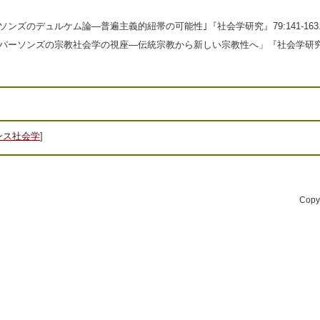
パーソンズのデュルケム論―普遍主義的紐帯の可能性｣『社会学研究』79:141‐163
後期パーソンズの宗教社会学の視座―伝統宗教から新しい宗教性へ」『社会学研究』77
ンス社会学
]
Cop