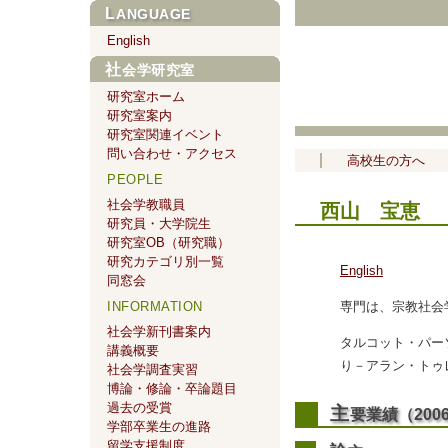
LANGUAGE
English
社会学研究室
研究室ホーム
研究室案内
研究室関連イベント
問い合わせ・アクセス
高校生の方へ
PEOPLE
社会学教職員
西山 宝恵 （N
研究員・大学院生
研究室OB（研究職）
研究カテゴリ別一覧
English
同窓会
専門は、宗教社会
INFORMATION
社会学新刊書案内
タルコット・パー
講義概要
り－アラン・トゥ
社会学調査実習
博論・修論・卒論題目
過去の受賞
主
要業績（20
学部卒業生の進路
留学支援制度