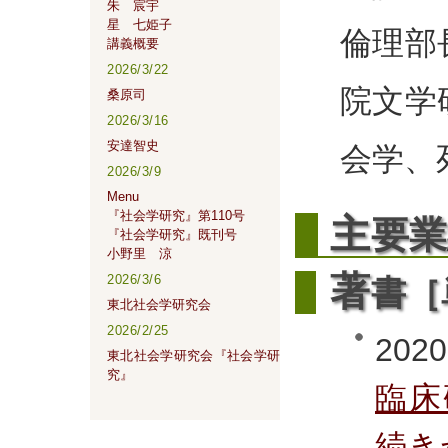
朱 宸宇
星 七姫子
倫理部
講義概要
2026/3/22
院文学
桑原司
2026/3/16
安達智史
会学、
2026/3/9
Menu
『社会学研究』第110号
主
要業
『社会学研究』既刊号
小野里 涼
著
2026/3/6
書［
東北社会学研究会
2026/2/25
2020
東北社会学研究会『社会学研
究』
臨床
続き