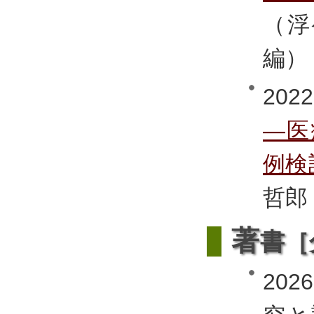
（浮
編）
2022
―医
例検
哲郎
著
書［
20