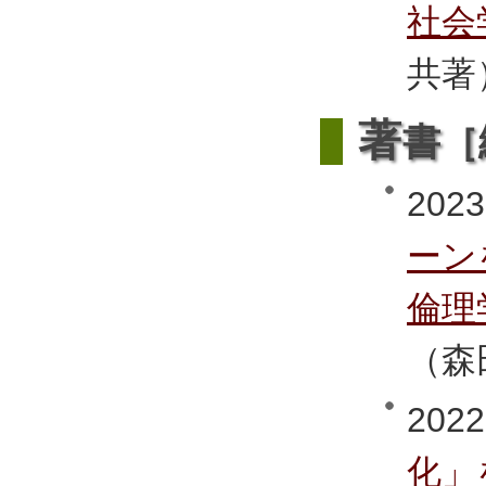
社会
共著
著
書［
2023
ーン
倫理
（森
2022
化」