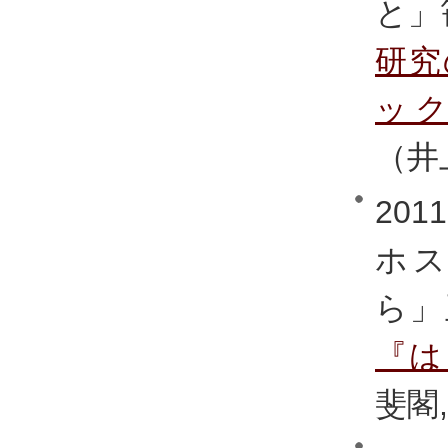
と」
研究
ッ
（井
20
ホ
ら」
『は
斐閣,