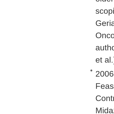
sco
Geria
Onco
auth
et al.
200
Feas
Cont
Mida