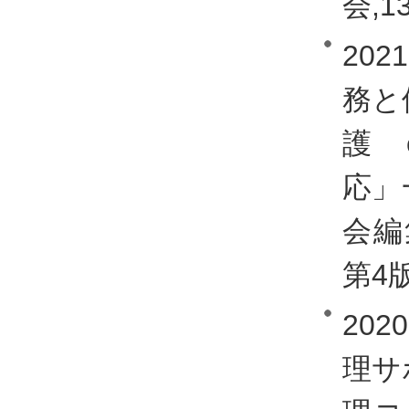
会,13
20
務と
護 
応」
会編
第4版
20
理サ