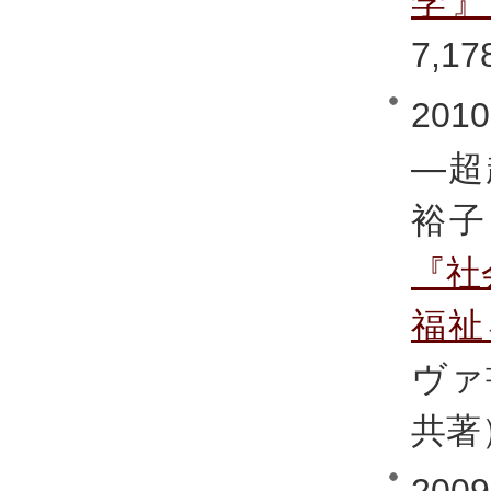
学
7,17
20
―超
裕子
『社
福祉
ヴァ
共著
20