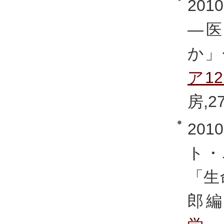
20
―
か」
ア1
房,27
20
ト・
「生
郎