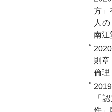
方」
人の
南江堂
20
則章
倫理 
20
「認
件」