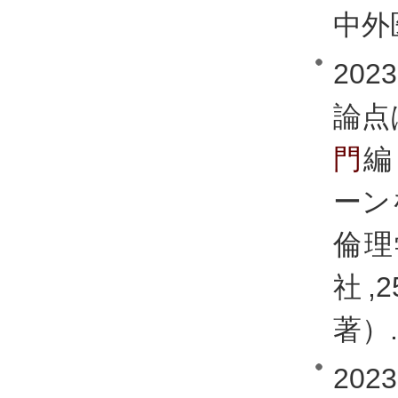
中外医
20
論点
門
編
ーン
倫理
社,
著）.
20