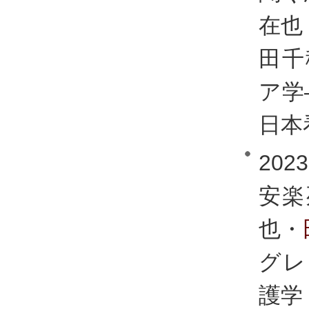
在也
田千
ア学
日本看
20
安楽
也・
グレ
護学