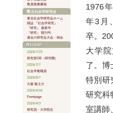
1976
教員推薦書籍
東北社会学研究会
東北社会学研究会ホーム
年3月
雑誌 『社会学研究』
『研究』 最新号
『研究』 既刊号
卒。2
過去の研究会大会・例会
RECENT
大学院
2026/7/23
研究室OB（研究職）
了。博
2026/7/7
社会学教職員
特別研
2026/5/7
大森 駿之介
2026/4/16
研究科
Frontpage
2026/4/3
室講師
研究員・大学院生