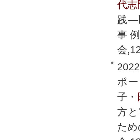
代志
践―
事
会,12
20
ポー
子・
方と
ため