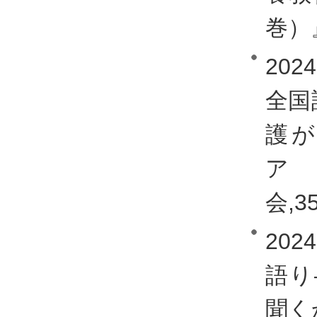
巻）
20
全国
護
ア 
会,35
20
語り
聞く