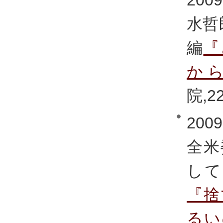
水哲
編
『
か
院,22
20
全米
して
『捨
るい