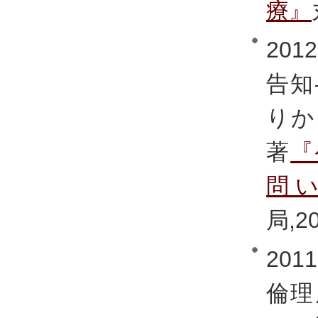
療』
20
告知
りか
著
『
問
局,20
20
倫理