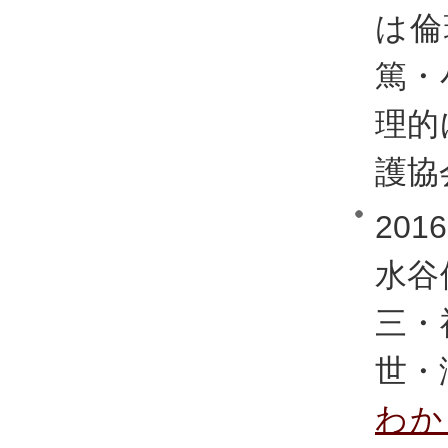
は倫
篤・
理的
護協会
20
水谷
三・
世・
わか