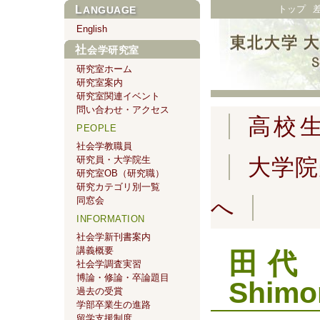
トップ
LANGUAGE
English
社会学研究室
研究室ホーム
研究室案内
研究室関連イベント
問い合わせ・アクセス
高校
PEOPLE
社会学教職員
研究員・大学院生
大学院
研究室OB（研究職）
研究カテゴリ別一覧
同窓会
へ
INFORMATION
社会学新刊書案内
講義概要
田代 
社会学調査実習
博論・修論・卒論題目
Shim
過去の受賞
学部卒業生の進路
留学支援制度