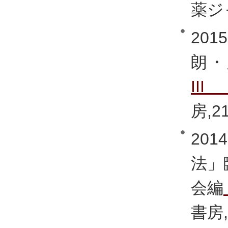
薬ジャ
20
朗・
II
房,
20
法」
会編
書房,