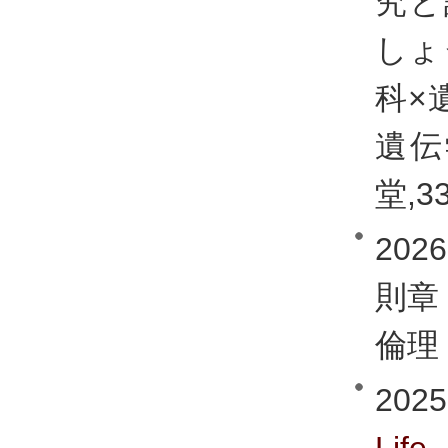
究と
しょ
科×
遺伝
堂,33
20
則章
倫理 
202
Life