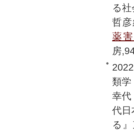
る社
哲彦
薬
房,94
20
類学
幸代
代日
る』