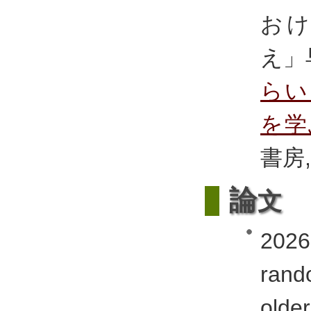
お
え」
らい
を学
書房,
論
文
202
rand
olde