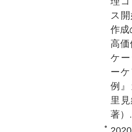
理コ
ス開
作成
高価
ケー
ーケ
例』
里見
著）.
20