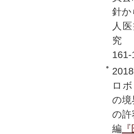
針か
人医
究 
161
20
ロボ
の境
の許
編
『