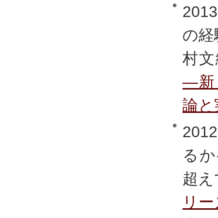
20
の経
村文
―新
論と
20
るか
超え
リー