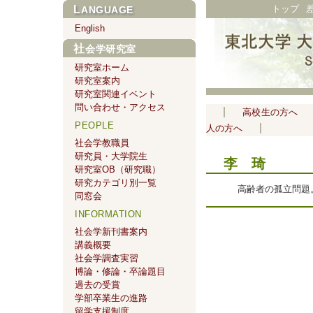
トップ
LANGUAGE
English
社会学研究室
研究室ホーム
研究室案内
研究室関連イベント
問い合わせ・アクセス
高校生の方へ
PEOPLE
人の方へ
社会学教職員
研究員・大学院生
李 琦
研究室OB（研究職）
研究カテゴリ別一覧
高齢者の孤立問題
同窓会
INFORMATION
社会学新刊書案内
講義概要
社会学調査実習
博論・修論・卒論題目
過去の受賞
学部卒業生の進路
留学支援制度